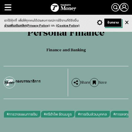
Search
Personal Finance
Finance and Banking
เราใช้คุ้กกี้
เพื่อให้ทุกคนได้ประสบการณ์การใช้งานที่ดียิ่งขึ้น
+ ก
- ก
รับทราบ
Light
Dark
ฟังข่าว
อ่านเพิ่มเติมคลิก(Privacy Policy)
และ
(Cookie Policy)
Personal Finance
Finance and Banking
กองบรรณาธิการ
Share
Save
#
การวางแผนการเงิน
#
ศรีอำไพ รัตนมยูร
#
การเงินส่วนบุคคล
#
การลงทุนสำ