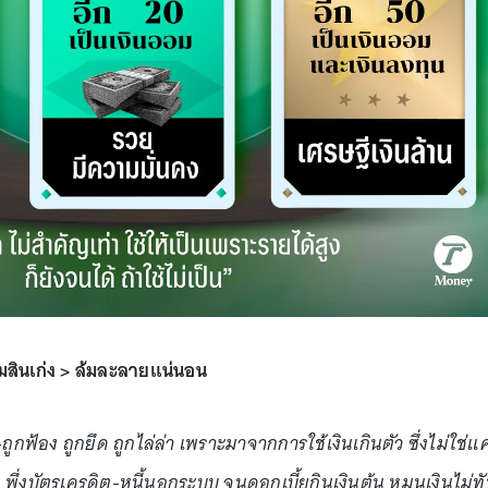
-ยืมสินเก่ง > ล้มละลายแน่นอน
-ถูกฟ้อง ถูกยึด ถูกไล่ล่า เพราะมาจากการใช้เงินเกินตัว ซึ่งไม่ใช่แค
พึ่งบัตรเครดิต-หนี้นอกระบบ จนดอกเบี้ยกินเงินต้น หมุนเงินไม่ท