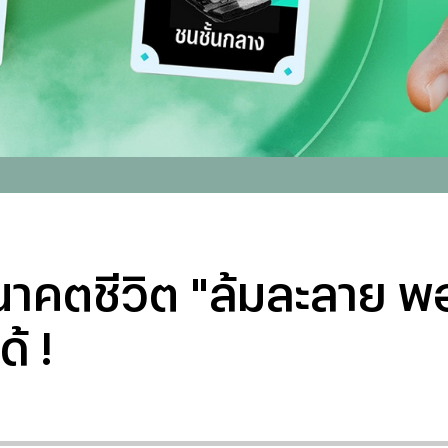
นาคตชีวิต "ล้มละลาย พอ
้ !