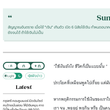
“
Su
สัญญาณอันตราย เมื่อใช้ "เงิน" เกินตัว เปิด 6 นิสัยใช้เงิน กำหนดอนาคตชี
ยังจนได้ ถ้าใช้เงินไม่เป็น
"ใช้เงินยังไง ชีวิตก็เป็นแบบนั้น "
+ ก
ก
- ก
ฟังข่าว
Light
Dark
ประโยคที่เหมือนพูดไปเรื่อย แต่ม
Latest
หากพฤติกรรมการใช้เงินของเราในวั
กรุงศรี คอนซูมเมอร์ เปิดอินไซต์
คนไทยเน้นผ่อน ให้มีเงินหมุน คาด
เรา จน ,พออยู่ พอกิน หรือ เป็นคนร
ปีนี้สินเชื่อใหม่โตแตะ 98,000