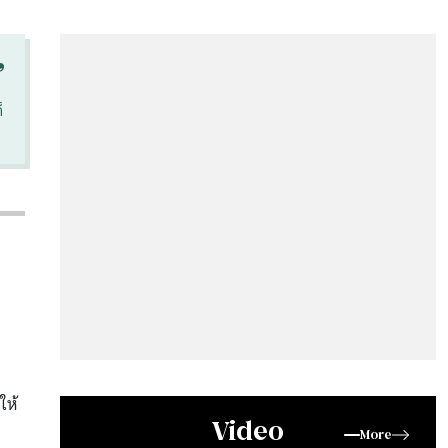
“
็
ให้
Video
More