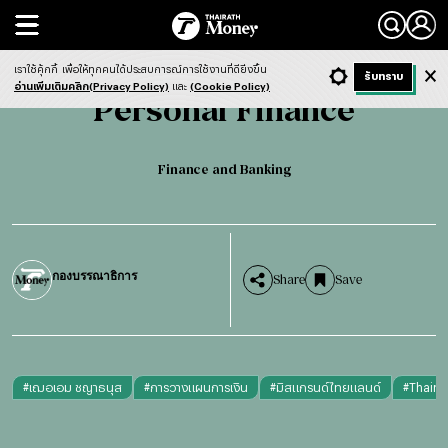
Search
Personal Finance
Finance and Banking
เราใช้คุ้กกี้
เพื่อให้ทุกคนได้ประสบการณ์การใช้งานที่ดียิ่งขึ้น
+ ก
- ก
รับทราบ
Light
Dark
ฟังข่าว
อ่านเพิ่มเติมคลิก(Privacy Policy)
และ
(Cookie Policy)
Personal Finance
Finance and Banking
กองบรรณาธิการ
Share
Save
#
เฌอเอม ชญาธนุส
#
การวางแผนการเงิน
#
มิสแกรนด์ไทยแลนด์
#
Thaira