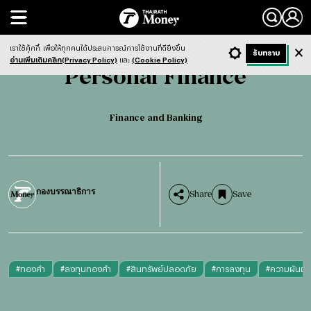
Search
Personal Finance
Finance and Banking
เราใช้คุ้กกี้
เพื่อให้ทุกคนได้ประสบการณ์การใช้งานที่ดียิ่งขึ้น
+ ก
- ก
รับทราบ
Light
Dark
ฟังข่าว
อ่านเพิ่มเติมคลิก(Privacy Policy)
และ
(Cookie Policy)
Personal Finance
Finance and Banking
กองบรรณาธิการ
Share
Save
#
ทองคำ
#
ลงทุนทองคำ
#
สินทรัพย์ปลอดภัย
#
การลงทุน
#
ความผันผ