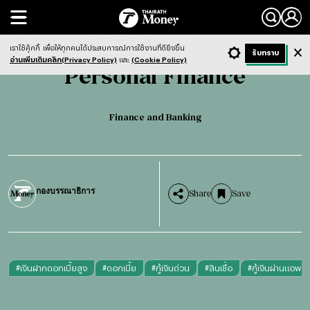
Search
Personal Finance
Finance and Banking
เราใช้คุ้กกี้
เพื่อให้ทุกคนได้ประสบการณ์การใช้งานที่ดียิ่งขึ้น
+ ก
- ก
รับทราบ
Light
Dark
ฟังข่าว
อ่านเพิ่มเติมคลิก(Privacy Policy)
และ
(Cookie Policy)
Personal Finance
Finance and Banking
กองบรรณาธิการ
Share
Save
#
เงินฝากดอกเบี้ยสูง
#
ดอกเบี้ย
#
กู้เงินด่วน
#
สินเชื่อ
#
กู้เงินผ่านแอพ