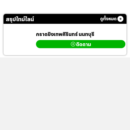
สรุปไทม์ไลน์
ดูทั้งหมด
กราดยิงเทพศิรินทร์ นนทบุรี
ติดตาม