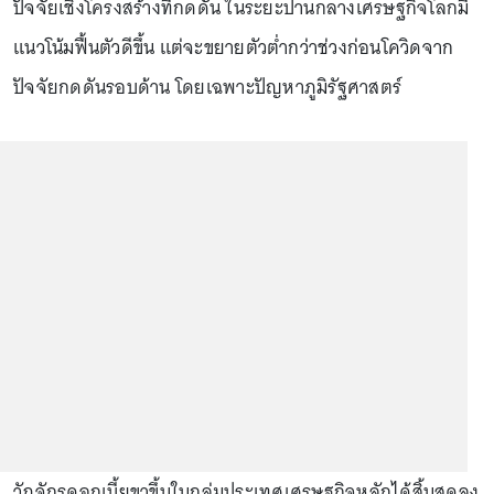
ปัจจัยเชิงโครงสร้างที่กดดัน ในระยะปานกลางเศรษฐกิจโลกมี
แนวโน้มฟื้นตัวดีขึ้น แต่จะขยายตัวต่ำกว่าช่วงก่อนโควิดจาก
ปัจจัยกดดันรอบด้าน โดยเฉพาะปัญหาภูมิรัฐศาสตร์
วัฏจักรดอกเบี้ยขาขึ้นในกลุ่มประเทศเศรษฐกิจหลักได้สิ้นสุดลง