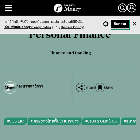
Search
Personal Finance
Finance and Banking
เราใช้คุ้กกี้
เพื่อให้ทุกคนได้ประสบการณ์การใช้งานที่ดียิ่งขึ้น
+ ก
- ก
รับทราบ
Light
Dark
ฟังข่าว
อ่านเพิ่มเติมคลิก(Privacy Policy)
และ
(Cookie Policy)
Personal Finance
Finance and Banking
กองบรรณาธิการ
Share
Save
#
SCB EIC
#
เศรษฐกิจไทยฟื้นช้า เปราะบาง
#
ปรับลด GDP ปี 66
#
ธนาคารไ