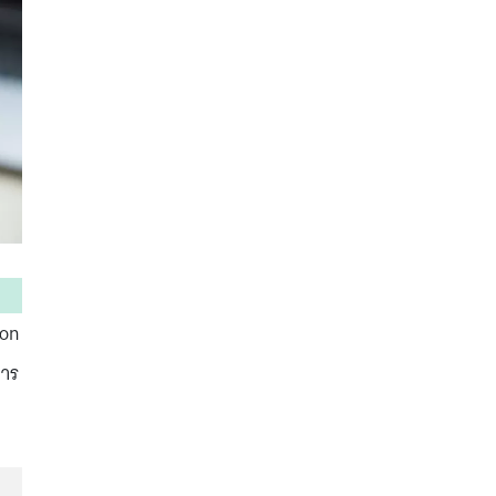
ion
การ