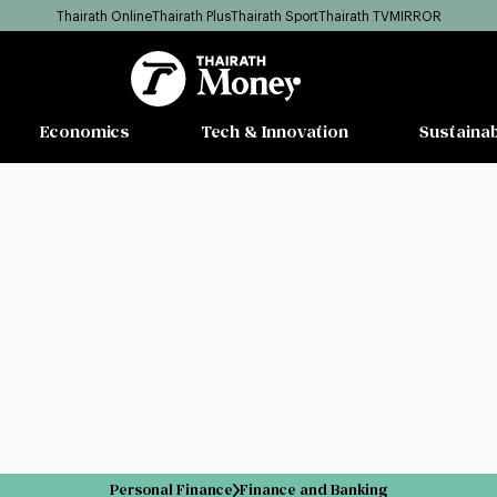
Thairath Online
Thairath Plus
Thairath Sport
Thairath TV
MIRROR
Economics
Tech & Innovation
Sustainab
Personal Finance
Finance and Banking