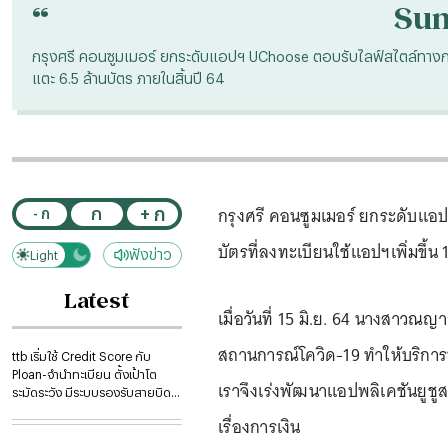
“
Su
กรุงศรี คอนซูมเมอร์ ยกระดับแอปฯ UChoose ตอบรับไลฟ์สไตล์ทางการเง
แตะ 6.5 ล้านบัตร ภายในสิ้นปี 64
กรุงศรี คอนซูมเมอร์ ยกระดับแอป
+ ก
ก
- ก
บัตรที่ลงทะเบียนใช้แอปฯเพิ่มขึ้น
ฟังข่าว
Light
Dark
Latest
เมื่อวันที่ 15 มิ.ย. 64 นางสาวณ
สถานการณ์โควิด-19 ทำให้บริการทา
ttb เริ่มใช้ Credit Score กับ
Ploan-จำนำทะเบียน ตั้งเป้าโต
เราจึงเร่งพัฒนาแอปพลิเคชันยูชู
ระมัดระวัง มีระบบรองรับสายบิด
หนี้
เรื่องการเงิน