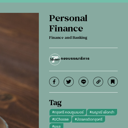
Personal
Finance
Finance and Banking
กองบรรณาธิการ
Tag
#
กรุงศรี คอนซูมเมอร์
#
ณญาณี เผือกขำ
#
UChoose
#
บัตรเครดิตกรุงศรี
#
ยูชูส