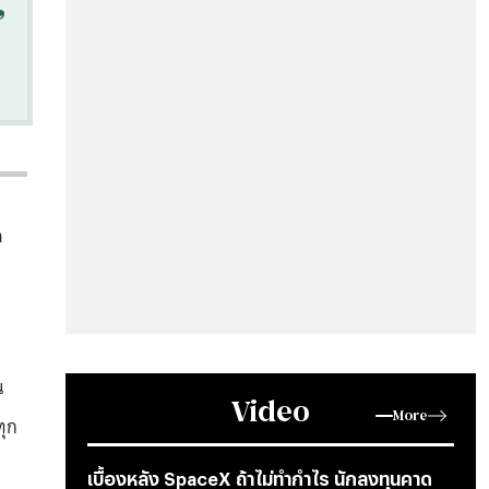
“
ด
น
Video
More
ทุก
เบื้องหลัง SpaceX ถ้าไม่ทำกำไร นักลงทุนคาด