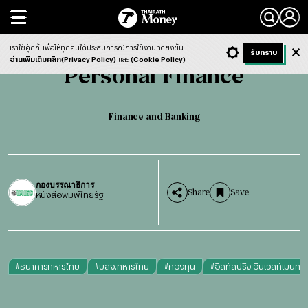
Search
Personal Finance
Finance and Banking
เราใช้คุ้กกี้
เพื่อให้ทุกคนได้ประสบการณ์การใช้งานที่ดียิ่งขึ้น
+ ก
- ก
รับทราบ
Light
Dark
ฟังข่าว
อ่านเพิ่มเติมคลิก(Privacy Policy)
และ
(Cookie Policy)
Personal Finance
Finance and Banking
กองบรรณาธิการ
Share
Save
หนังสือพิมพ์ไทยรัฐ
#
ธนาคารทหารไทย
#
บลจ.ทหารไทย
#
กองทุน
#
อีสท์สปริง อินเวสท์เมนท์