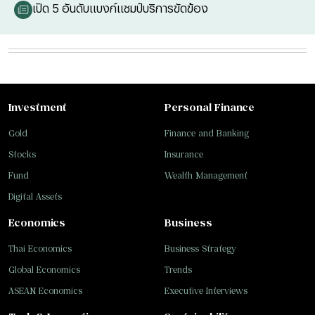
เปิด 5 อันดับแบงก์แชมป์บริการขัดข้อง
Investment
Personal Finance
Gold
Finance and Banking
Stocks
Insurance
Fund
Wealth Management
Digital Assets
Economics
Business
Thai Economics
Business Strategy
Global Economics
Trends
ASEAN Economics
Executive Interviews