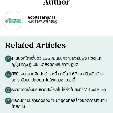
Author
กองบรรณาธิการ
หนังสือพิมพ์ไทยรัฐ
Related Articles
11 แบงก์ไทยตื่นตัว ESG คะแนนความยั่งยืนพุ่ง แซงหน้า
ญี่ปุ่น ทฤษฎีแน่น แต่ยังติดหล่มภาคปฏิบัติ
ทีทีบี เผย ยอดผิดนัดชำระหนี้มากขึ้น ปี 67 เจาะสินเชื่อบ้าน-
รถ ระดับบน ปล่อยนาโนไฟแนนซ์ เม.ย.นี้
ธนาคารทีเอ็มบีธนชาตฝันไกลไปให้ถึงไม่สนทำ Virtual Bank
"เอกนิติ" บนภารกิจรวม "ttb" ชูดิจิทัลสร้างชีวิตการเงินคน
ไทยดีขึ้น