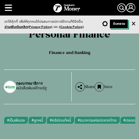
Search
Personal Finance
Finance and Banking
เราใช้คุ้กกี้
เพื่อให้ทุกคนได้ประสบการณ์การใช้งานที่ดียิ่งขึ้น
+ ก
- ก
รับทราบ
Light
Dark
ฟังข่าว
อ่านเพิ่มเติมคลิก(Privacy Policy)
และ
(Cookie Policy)
Personal Finance
Finance and Banking
กองบรรณาธิการ
Share
Save
หนังสือพิมพ์ไทยรัฐ
#
เอ็นพีแอล
#
ลูกหนี้
#
คลินิกแก้หนี้
#
ธนาคารแห่งประเทศไทย
#
ปลอดหนี