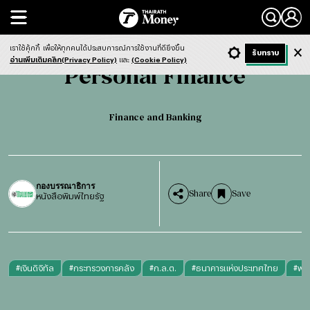
Search
Personal Finance
Finance and Banking
เราใช้คุ้กกี้
เพื่อให้ทุกคนได้ประสบการณ์การใช้งานที่ดียิ่งขึ้น
+ ก
- ก
รับทราบ
Light
Dark
ฟังข่าว
อ่านเพิ่มเติมคลิก(Privacy Policy)
และ
(Cookie Policy)
Personal Finance
Finance and Banking
กองบรรณาธิการ
Share
Save
หนังสือพิมพ์ไทยรัฐ
#
เงินดิจิทัล
#
กระทรวงการคลัง
#
ก.ล.ต.
#
ธนาคารแห่งประเทศไทย
#
ฟอ