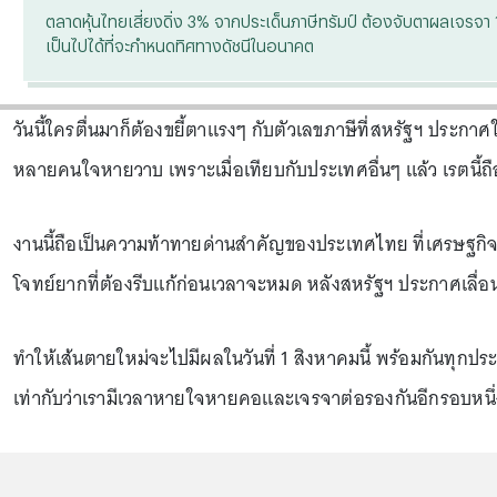
ตลาดหุ้นไทยเสี่ยงดิ่ง 3% จากประเด็นภาษีทรัมป์ ต้องจับตาผลเจรจา 1 ส
เป็นไปได้ที่จะกำหนดทิศทางดัชนีในอนาคต
วันนี้ใครตื่นมาก็ต้องขยี้ตาแรงๆ กับตัวเลขภาษีที่สหรัฐฯ ประกา
หลายคนใจหายวาบ เพราะเมื่อเทียบกับประเทศอื่นๆ แล้ว เรตนี้ถือว
งานนี้ถือเป็นความท้าทายด่านสำคัญของประเทศไทย ที่เศรษฐกิจ
โจทย์ยากที่ต้องรีบแก้ก่อนเวลาจะหมด หลังสหรัฐฯ ประกาศเลื่อ
ทำให้เส้นตายใหม่จะไปมีผลในวันที่ 1 สิงหาคมนี้ พร้อมกันทุกป
เท่ากับว่าเรามีเวลาหายใจหายคอและเจรจาต่อรองกันอีกรอบหนึ่