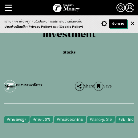
Search
Investment
Stocks
เราใช้คุ้กกี้
เพื่อให้ทุกคนได้ประสบการณ์การใช้งานที่ดียิ่งขึ้น
+ ก
- ก
รับทราบ
Light
Dark
ฟังข่าว
อ่านเพิ่มเติมคลิก(Privacy Policy)
และ
(Cookie Policy)
Investment
Stocks
กองบรรณาธิการ
Share
Save
#
ภาษีสหรัฐฯ
#
ภาษี 36%
#
การส่งออกไทย
#
ตลาดหุ้นไทย
#
SET Index