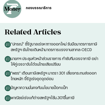
กองบรรณาธิการ
Related Articles
“ปกรณ์” ชี้รัฐบาลเร่งหาทางออกใหม่ รับมือมาตรการภาษี
สหรัฐฯ ยันไทยเดินหน้ามาตรการแรงงานสากล-OECD
นายกฯ ประชุมหัวหน้าส่วนราชการ กำชับทีมเจรจาภาษี อย่า
ให้คู่เจรจาจับไต๋จนไทยเสียเปรียบ
"พชร" เตือนภาษีสหรัฐฯ มาตรา 301 เสี่ยงกระทบส่งออก
ไทยหนัก จี้รัฐเร่งอุดจุดอ่อน
ปัญหาความมั่นคงกับนโยบายป๊อกแป๊ก
พาณิชย์เร่งแก้ต่างสหรัฐฯใช้ม.301ขึ้นภาษี