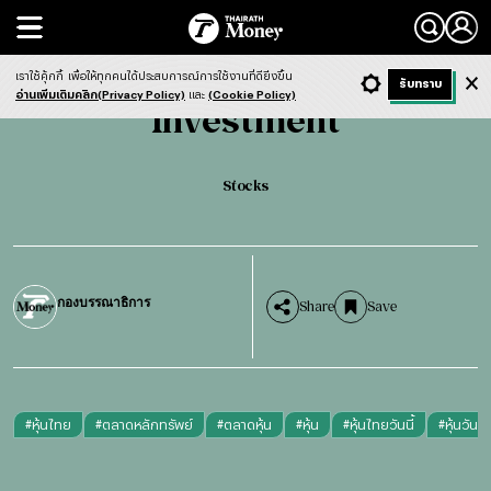
Search
Investment
Stocks
เราใช้คุ้กกี้
เพื่อให้ทุกคนได้ประสบการณ์การใช้งานที่ดียิ่งขึ้น
+ ก
- ก
รับทราบ
Light
Dark
ฟังข่าว
อ่านเพิ่มเติมคลิก(Privacy Policy)
และ
(Cookie Policy)
Investment
Stocks
กองบรรณาธิการ
Share
Save
#
หุ้นไทย
#
ตลาดหลักทรัพย์
#
ตลาดหุ้น
#
หุ้น
#
หุ้นไทยวันนี้
#
หุ้นวันนี้