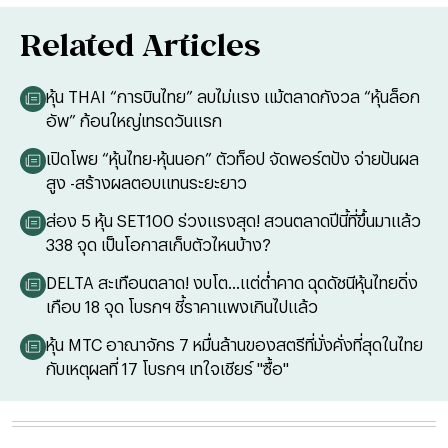
Related Articles
หุ้น THAI “การบินไทย” ลบไม่แรง แม้ตลาดกังวล “หุ้นล็อก
อัพ” ก้อนใหญ่เทรดวันแรก
เปิดโพย “หุ้นไทย-หุ้นนอก” ตัวท็อป จัดพอร์ตปัง จ่ายปันผล
สูง -สร้างผลตอบแทนระยะยาว
ส่อง 5 หุ้น SET100 ร่วงแรงสุด! สวนตลาดปีนี้ที่ขึ้นมาแล้ว
338 จุด เป็นโอกาสเก็บตัวไหนบ้าง?
DELTA สะเทือนตลาด! งบโต...แต่ต่ำคาด ฉุดดัชนีหุ้นไทยดิ่ง
เกือบ 18 จุด โบรกฯ ชี้ราคาแพงเกินไปแล้ว
หุ้น MTC อาณาจักร 7 หมื่นล้านของสตรีที่มั่งคั่งที่สุดในไทย
กับเหตุผลที่ 17 โบรกฯ เทใจเชียร์ "ซื้อ"