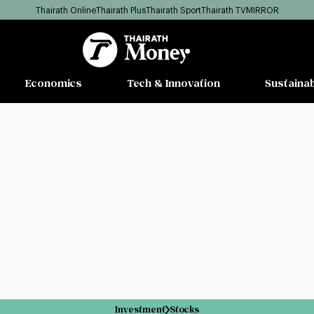
Thairath Online
Thairath Plus
Thairath Sport
Thairath TV
MIRROR
Economics
Tech & Innovation
Sustainab
Investment
Stocks