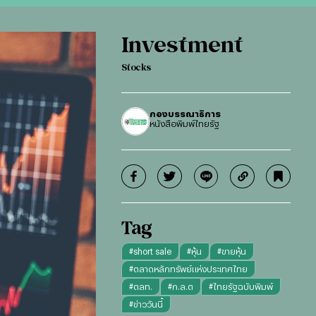
Investment
Stocks
กองบรรณาธิการ
หนังสือพิมพ์ไทยรัฐ
Tag
#
short sale
#
หุ้น
#
ขายหุ้น
#
ตลาดหลักทรัพย์แห่งประเทศไทย
#
ตลท.
#
ก.ล.ต
#
ไทยรัฐฉบับพิมพ์
#
ข่าววันนี้