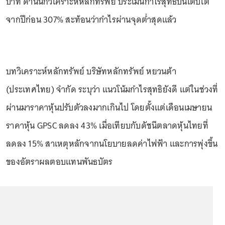
บาท ด้านนักวิเคราะห์หลักทรัพย์ ประเมินกำไรสุทธิปีนี้เติบโต
จากปีก่อน 307% สะท้อนว่ากำไรผ่านจุดต่ำสุดแล้ว
บทวิเคราะห์หลักทรัพย์ บริษัทหลักทรัพย์ หยวนต้า
(ประเทศไทย) จำกัด ระบุว่า แนวโน้มกำไรสุทธิยังดี แต่ในช่วงที่
ผ่านมาราคาหุ้นปรับตัวลงมากเกินไป โดยตั้งแต่เดือนเมษายน
ราคาหุ้น GPSC ลดลง 43% เมื่อเทียบกับดัชนีตลาดหุ้นไทยที่
ลดลง 15% สาเหตุหลักจากนโยบายลดค่าไฟฟ้า และการพุ่งขึ้น
ของอัตราผลตอบแทนพันธบัตร