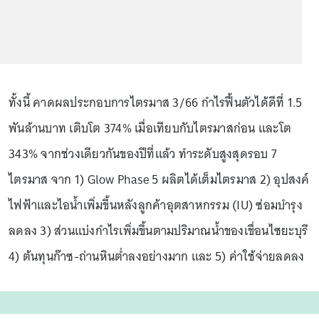
ทั้งนี้ คาดผลประกอบการไตรมาส 3/66 กำไรฟื้นตัวได้ดีที่ 1.5
พันล้านบาท เติบโต 374% เมื่อเทียบกับไตรมาสก่อน และโต
343% จากช่วงเดียวกันของปีที่แล้ว ทำระดับสูงสุดรอบ 7
ไตรมาส จาก 1) Glow Phase 5 ผลิตได้เต็มไตรมาส 2) อุปสงค์
ไฟฟ้าและไอน้ำเพิ่มขึ้นหลังลูกค้าอุตสาหกรรม (IU) ซ่อมบำรุง
ลดลง 3) ส่วนแบ่งกำไรเพิ่มขึ้นตามปริมาณน้ำของเขื่อนไซยะบุรี
4) ต้นทุนก๊าซ-ถ่านหินต่ำลงอย่างมาก และ 5) ค่าใช้จ่ายลดลง