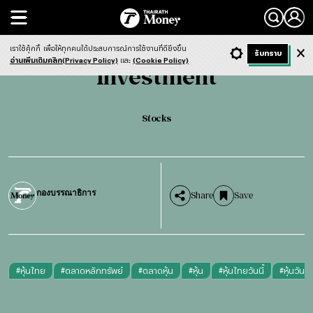
Search
Investment
Stocks
เราใช้คุ้กกี้
เพื่อให้ทุกคนได้ประสบการณ์การใช้งานที่ดียิ่งขึ้น
+ ก
- ก
รับทราบ
Light
Dark
ฟังข่าว
อ่านเพิ่มเติมคลิก(Privacy Policy)
และ
(Cookie Policy)
Investment
Stocks
กองบรรณาธิการ
Share
Save
#
หุ้นไทย
#
ตลาดหลักทรัพย์
#
ตลาดหุ้น
#
หุ้น
#
หุ้นไทยวันนี้
#
หุ้นวันนี้