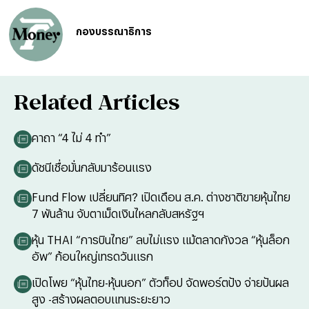
กองบรรณาธิการ
Related Articles
คาถา “4 ไม่ 4 ทำ”
ดัชนีเชื่อมั่นกลับมาร้อนแรง
Fund Flow เปลี่ยนทิศ? เปิดเดือน ส.ค. ต่างชาติขายหุ้นไทย
7 พันล้าน จับตาเม็ดเงินไหลกลับสหรัฐฯ
หุ้น THAI “การบินไทย” ลบไม่แรง แม้ตลาดกังวล “หุ้นล็อก
อัพ” ก้อนใหญ่เทรดวันแรก
เปิดโพย “หุ้นไทย-หุ้นนอก” ตัวท็อป จัดพอร์ตปัง จ่ายปันผล
สูง -สร้างผลตอบแทนระยะยาว