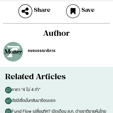
Share
Save
Author
กองบรรณาธิการ
Related Articles
คาถา “4 ไม่ 4 ทำ”
ดัชนีเชื่อมั่นกลับมาร้อนแรง
Fund Flow เปลี่ยนทิศ? เปิดเดือน ส.ค. ต่างชาติขายหุ้นไทย