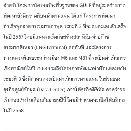
สำหรับโครงการโครงสร้างพื้นฐานของ GULF ที่อยู่ระหว่างการ
พัฒนายังมีความคืบหน้าตามแผน ได้แก่ โครงการพัฒนา
ท่าเรืออุตสาหกรรมมาบตาพุด ระยะที่ 3 ที่จะถมทะเลแล้วเสร็จ
ในปี 2567 โดยมีแผนจะเริ่มก่อสร้างสถานีรับ-จ่ายก๊าซ
ธรรมชาติเหลว (LNG terminal) ต่อทันที และโครงการ
ทางหลวงพิเศษระหว่างเมือง M6 และ M81 ที่จะเปิดดำเนินการ
เชิงพาณิชย์ในปี 2568 รวมถึงโครงการพัฒนาท่าเรือแหลมฉบัง
ระยะที่ 3 ซึ่งมีกำหนดจะเปิดดำเนินการตามแผน ในส่วนของ
ธุรกิจศูนย์ข้อมูล (Data Center) ภายใต้ธุรกิจดิจิทัล คาดว่าจะ
เริ่มก่อสร้างในเดือนกันยายนปีนี้ โดยมีกำหนดจะเปิดให้บริการ
ในปี 2568.