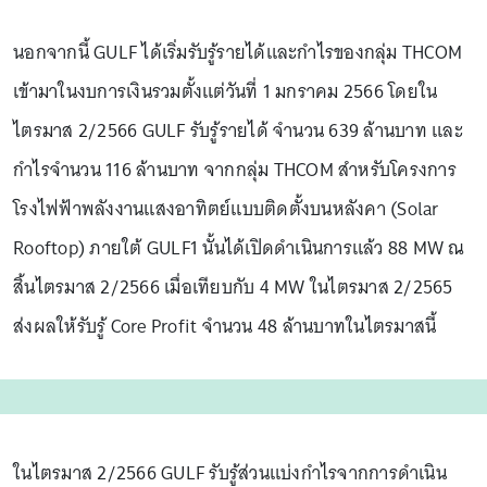
นอกจากนี้ GULF ได้เริ่มรับรู้รายได้และกำไรของกลุ่ม THCOM
เข้ามาในงบการเงินรวมตั้งแต่วันที่ 1 มกราคม 2566 โดยใน
ไตรมาส 2/2566 GULF รับรู้รายได้ จำนวน 639 ล้านบาท และ
กำไรจำนวน 116 ล้านบาท จากกลุ่ม THCOM สำหรับโครงการ
โรงไฟฟ้าพลังงานแสงอาทิตย์แบบติดตั้งบนหลังคา (Solar
Rooftop) ภายใต้ GULF1 นั้นได้เปิดดำเนินการแล้ว 88 MW ณ
สิ้นไตรมาส 2/2566 เมื่อเทียบกับ 4 MW ในไตรมาส 2/2565
ส่งผลให้รับรู้ Core Profit จำนวน 48 ล้านบาทในไตรมาสนี้
ในไตรมาส 2/2566 GULF รับรู้ส่วนแบ่งกำไรจากการดำเนิน