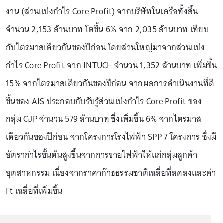
งาน (ส่วนแบ่งกำไร Core Profit) จากบริษัทในเครือทั้งสิ้น
จำนวน 2,153 ล้านบาท โตขึ้น 6% จาก 2,035 ล้านบาท เทียบ
กับไตรมาสเดียวกันของปีก่อน โดยส่วนใหญ่มาจากส่วนแบ่ง
กำไร Core Profit จาก INTUCH จำนวน 1,352 ล้านบาท เพิ่มขึ้น
15% จากไตรมาสเดียวกันของปีก่อน จากผลการดำเนินงานที่ดี
ขึ้นของ AIS ประกอบกับรับรู้ส่วนแบ่งกำไร Core Profit ของ
กลุ่ม GJP จำนวน 579 ล้านบาท ซึ่งเพิ่มขึ้น 6% จากไตรมาส
เดียวกันของปีก่อน จากโครงการโรงไฟฟ้า SPP 7 โครงการ ซึ่งมี
อัตรากำไรขั้นต้นสูงขึ้นจากการขายไฟฟ้าให้แก่กลุ่มลูกค้า
อุตสาหกรรม เนื่องจากราคาก๊าซธรรมชาติเฉลี่ยที่ลดลงและค่า
Ft เฉลี่ยที่เพิ่มขึ้น