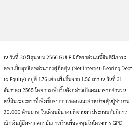
ณ วันที่ 30 มิถุนายน 2566 GULF มีอัตราส่วนหนี้สินที่มีภาระ
ดอกเบี้ยสุทธิต่อส่วนของผู้ถือหุ้น (Net Interest-Bearing Debt
to Equity) อยู่ที่ 1.76 เท่า เพิ่มขึ้นจาก 1.56 เท่า ณ วันที่ 31
ธันวาคม 2565 โดยการเพิ่มขึ้นดังกล่าวเป็นผลมาจากจำนวน
หนี้สินระยะยาวที่เพิ่มขึ้นจากการออกและจำหน่ายหุ้นกู้จำนวน
20,000 ล้านบาท ในเดือนมีนาคมที่ผ่านมา ประกอบกับมีการ
เบิกเงินกู้ยืมจากสถาบันการเงินเพื่อลงทุนในโครงการ GPD