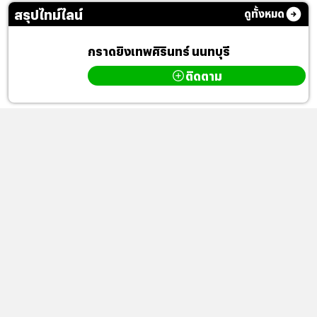
สรุปไทม์ไลน์
ดูทั้งหมด
กราดยิงเทพศิรินทร์ นนทบุรี
ติดตาม