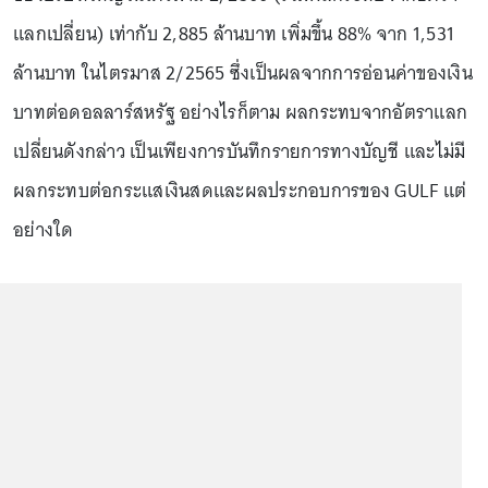
แลกเปลี่ยน) เท่ากับ 2,885 ล้านบาท เพิ่มขึ้น 88% จาก 1,531
ล้านบาท ในไตรมาส 2/2565 ซึ่งเป็นผลจากการอ่อนค่าของเงิน
บาทต่อดอลลาร์สหรัฐ อย่างไรก็ตาม ผลกระทบจากอัตราแลก
เปลี่ยนดังกล่าว เป็นเพียงการบันทึกรายการทางบัญชี และไม่มี
ผลกระทบต่อกระแสเงินสดและผลประกอบการของ GULF แต่
อย่างใด