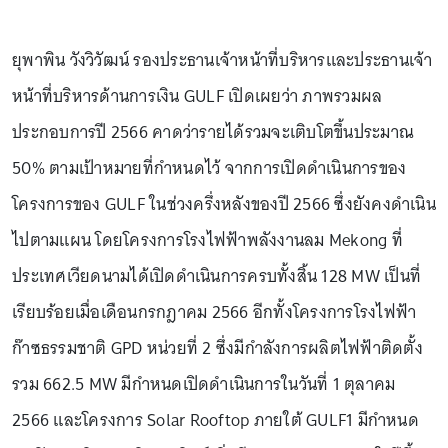
ยุพาพิน วังวิวัฒน์ รองประธานเจ้าหน้าที่บริหารและประธานเจ้า
หน้าที่บริหารด้านการเงิน GULF เปิดเผยว่า ภาพรวมผล
ประกอบการปี 2566 คาดว่ารายได้รวมจะเติบโตขึ้นประมาณ
50% ตามเป้าหมายที่กำหนดไว้ จากการเปิดดำเนินการของ
โครงการของ GULF ในช่วงครึ่งหลังของปี 2566 ซึ่งยังคงดำเนิน
ไปตามแผน โดยโครงการโรงไฟฟ้าพลังงานลม Mekong ที่
ประเทศเวียดนามได้เปิดดำเนินการครบทั้งสิ้น 128 MW เป็นที่
เรียบร้อยเมื่อเดือนกรกฎาคม 2566 อีกทั้งโครงการโรงไฟฟ้า
ก๊าซธรรมชาติ GPD หน่วยที่ 2 ซึ่งมีกำลังการผลิตไฟฟ้าติดตั้ง
รวม 662.5 MW มีกำหนดเปิดดำเนินการในวันที่ 1 ตุลาคม
2566 และโครงการ Solar Rooftop ภายใต้ GULF1 มีกำหนด