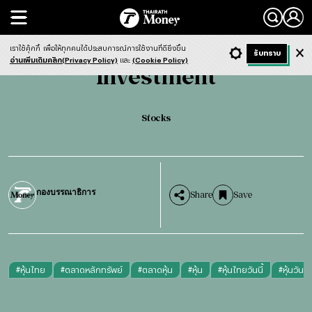
Search
Investment
Stocks
เราใช้คุ้กกี้
เพื่อให้ทุกคนได้ประสบการณ์การใช้งานที่ดียิ่งขึ้น
+ ก
- ก
รับทราบ
Light
Dark
ฟังข่าว
อ่านเพิ่มเติมคลิก(Privacy Policy)
และ
(Cookie Policy)
Investment
Stocks
กองบรรณาธิการ
Share
Save
#
หุ้นไทย
#
ตลาดหลักทรัพย์
#
ตลาดหุ้น
#
หุ้น
#
หุ้นไทยวันนี้
#
หุ้นวันนี้