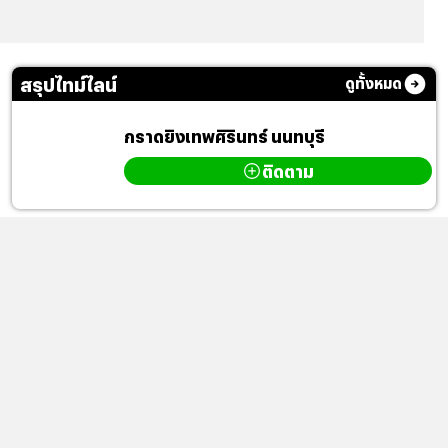
สรุปไทม์ไลน์
ดูทั้งหมด
กราดยิงเทพศิรินทร์ นนทบุรี
ติดตาม