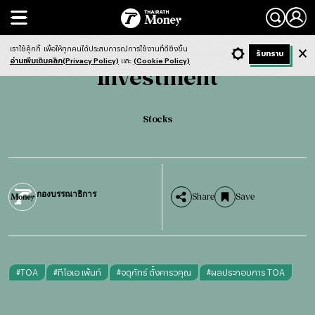
Search
Investment
Stocks
เราใช้คุ้กกี้
เพื่อให้ทุกคนได้ประสบการณ์การใช้งานที่ดียิ่งขึ้น
+ ก
- ก
รับทราบ
Light
Dark
ฟังข่าว
อ่านเพิ่มเติมคลิก(Privacy Policy)
และ
(Cookie Policy)
Investment
Stocks
กองบรรณาธิการ
Share
Save
#
TOA
#
ทีโอเอ เพ้นท์
#
จตุภัทร์ ตั้งคารวคุณ
#
ผลประกอบการ TOA