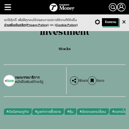
Search
Investment
Stocks
เราใช้คุ้กกี้
เพื่อให้ทุกคนได้ประสบการณ์การใช้งานที่ดียิ่งขึ้น
+ ก
- ก
รับทราบ
Light
Dark
ฟังข่าว
อ่านเพิ่มเติมคลิก(Privacy Policy)
และ
(Cookie Policy)
Investment
Stocks
กองบรรณาธิการ
Share
Save
หนังสือพิมพ์ไทยรัฐ
#
ดัชนีเศรษฐกิจ
#
มูลค่าการซื้อขาย
#
หุ้น
#
อัตราแลกเปลี่ยน
#
ดอกเบี้ย