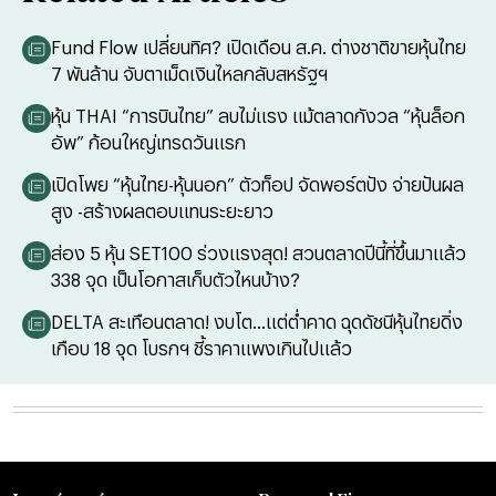
Fund Flow เปลี่ยนทิศ? เปิดเดือน ส.ค. ต่างชาติขายหุ้นไทย
7 พันล้าน จับตาเม็ดเงินไหลกลับสหรัฐฯ
หุ้น THAI “การบินไทย” ลบไม่แรง แม้ตลาดกังวล “หุ้นล็อก
อัพ” ก้อนใหญ่เทรดวันแรก
เปิดโพย “หุ้นไทย-หุ้นนอก” ตัวท็อป จัดพอร์ตปัง จ่ายปันผล
สูง -สร้างผลตอบแทนระยะยาว
ส่อง 5 หุ้น SET100 ร่วงแรงสุด! สวนตลาดปีนี้ที่ขึ้นมาแล้ว
338 จุด เป็นโอกาสเก็บตัวไหนบ้าง?
DELTA สะเทือนตลาด! งบโต...แต่ต่ำคาด ฉุดดัชนีหุ้นไทยดิ่ง
เกือบ 18 จุด โบรกฯ ชี้ราคาแพงเกินไปแล้ว