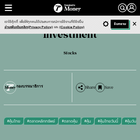
Search
Investment
Stocks
เราใช้คุ้กกี้
เพื่อให้ทุกคนได้ประสบการณ์การใช้งานที่ดียิ่งขึ้น
+ ก
- ก
รับทราบ
Light
Dark
ฟังข่าว
อ่านเพิ่มเติมคลิก(Privacy Policy)
และ
(Cookie Policy)
Investment
Stocks
กองบรรณาธิการ
Share
Save
#
หุ้นไทย
#
ตลาดหลักทรัพย์
#
ตลาดหุ้น
#
หุ้น
#
หุ้นไทยวันนี้
#
หุ้นวันนี้