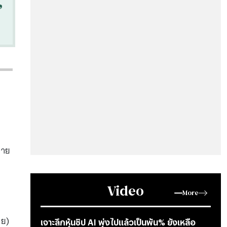
“
่าย
ำ
Video
More
ทย)
เจาะลึกหุ้นชิป AI พุ่งไปแล้วเป็นพัน% ยังเหลือ