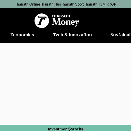
Thairath Online
Thairath Plus
Thairath Sport
Thairath TV
MIRROR
Economics
Tech & Innovation
Sustainab
Investment
Stocks