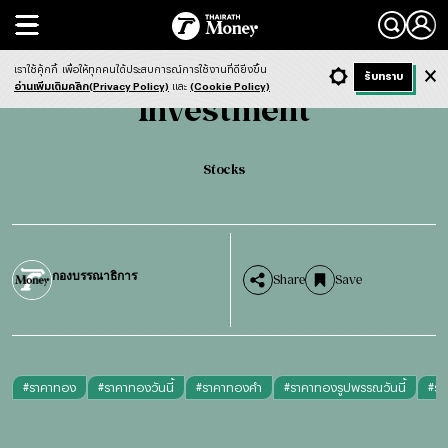
Search
Investment
Stocks
เราใช้คุ้กกี้
เพื่อให้ทุกคนได้ประสบการณ์การใช้งานที่ดียิ่งขึ้น
+ ก
- ก
รับทราบ
Light
Dark
ฟังข่าว
อ่านเพิ่มเติมคลิก(Privacy Policy)
และ
(Cookie Policy)
Investment
Stocks
กองบรรณาธิการ
Share
Save
#
ราคาทอง
#
ราคาทองวันนี้
#
ราคาทองคำ
#
ราคาทองรูปพรรณวันนี้
#
รา