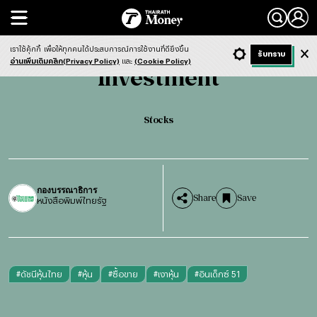
Search
Investment
Stocks
เราใช้คุ้กกี้
เพื่อให้ทุกคนได้ประสบการณ์การใช้งานที่ดียิ่งขึ้น
+ ก
- ก
รับทราบ
Light
Dark
ฟังข่าว
อ่านเพิ่มเติมคลิก(Privacy Policy)
และ
(Cookie Policy)
Investment
Stocks
กองบรรณาธิการ
Share
Save
หนังสือพิมพ์ไทยรัฐ
#
ดัชนีหุ้นไทย
#
หุ้น
#
ซื้อขาย
#
เงาหุ้น
#
อินเด็กซ์ 51