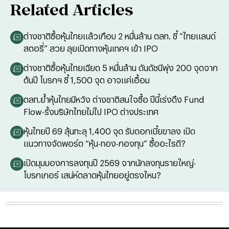
Related Articles
ต่างชาติซื้อหุ้นไทยแล้วเกือบ 2 หมื่นล้าน ตลท. ชี้ ”ไทยแลนด์
สตอรี่” สวย ลุยเปิดทางหุ้นเทคฯ เข้า IPO
ต่างชาติซื้อหุ้นไทยเฉียด 5 หมื่นล้าน ดันดัชนีพุ่ง 200 จุดจาก
ต้นปี โบรกฯ ชี้ 1,500 จุด อาจแค่เอื้อม
ตลท.ย้ำหุ้นไทยมีหวัง ต่างชาติสนใจซื้อ ปีนี้เร่งดึง Fund
Flow-รั้งบริษัทไทยไม่ไป IPO ต่างประเทศ
หุ้นไทยปี 69 ลุ้นทะลุ 1,400 จุด รับดอกเบี้ยขาลง เปิด
แนวทางจัดพอร์ต “หุ้น-ทอง-กองทุน” ซื้ออะไรดี?
เปิดมุมมองการลงทุนปี 2569 จากนักลงทุนรายใหญ่-
โบรกเกอร์ เสน่ห์ตลาดหุ้นไทยอยู่ตรงไหน?