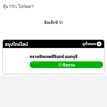
หุ้น TTCL ไปก่อน!!!
อินเด็กซ์ 51
สรุปไทม์ไลน์
ดูทั้งหมด
กราดยิงเทพศิรินทร์ นนทบุรี
ติดตาม