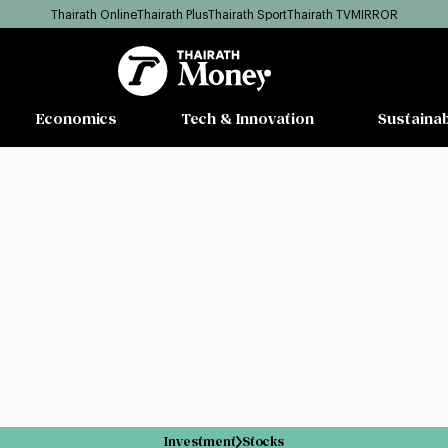
Thairath Online
Thairath Plus
Thairath Sport
Thairath TV
MIRROR
Economics
Tech & Innovation
Sustainab
Investment
Stocks