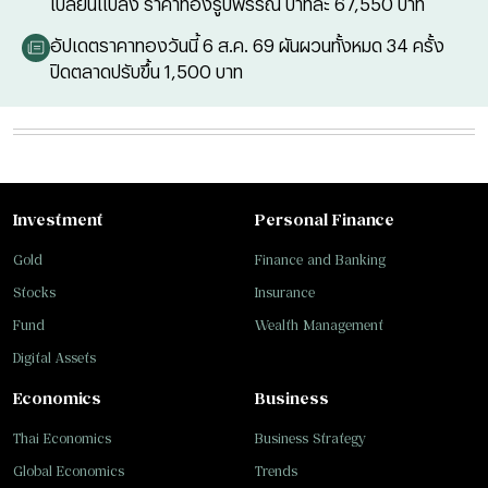
เปลี่ยนแปลง ราคาทองรูปพรรณ บาทละ 67,550 บาท
อัปเดตราคาทองวันนี้ 6 ส.ค. 69 ผันผวนทั้งหมด 34 ครั้ง
ปิดตลาดปรับขึ้น 1,500 บาท
Investment
Personal Finance
Gold
Finance and Banking
Stocks
Insurance
Fund
Wealth Management
Digital Assets
Economics
Business
Thai Economics
Business Strategy
Global Economics
Trends