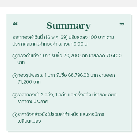
“
“
Summary
ราคาทองคำวันนี้ (16 พ.ค. 69) ปรับลดลง 100 บาท ตาม
ประกาศสมาคมค้าทองคำ ณ เวลา 9:00 น.
ทองคำแท่ง 1 บาท รับซื้อ 70,200 บาท ขายออก 70,400
บาท
ทองรูปพรรณ 1 บาท รับซื้อ 68,796.08 บาท ขายออก
71,200 บาท
ราคาทองคำ 2 สลึง, 1 สลึง และครึ่งสลึง มีรายละเอียด
ราคาตามประกาศ
ราคาดังกล่าวยังไม่รวมค่ากำเหน็จ และอาจมีการ
เปลี่ยนแปลง