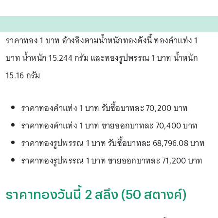
ราคาทอง 1 บาท อ้างอิงตามน้ำหนักทองดังนี้ ทองคำแท่ง 1
บาท น้ำหนัก 15.244 กรัม และทองรูปพรรณ 1 บาท น้ำหนัก
15.16 กรัม
ราคาทองคำแท่ง 1 บาท รับซื้อบาทละ 70,200 บาท
ราคาทองคำแท่ง 1 บาท ขายออกบาทละ 70,400 บาท
ราคาทองรูปพรรณ 1 บาท รับซื้อบาทละ 68,796.08 บาท
ราคาทองรูปพรรณ 1 บาท ขายออกบาทละ 71,200 บาท
ราคาทองวันนี้ 2 สลึง (50 สตางค์)