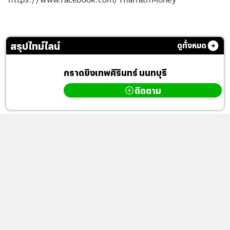
สรุปไทม์ไลน์
ดูทั้งหมด
กราดยิงเทพศิรินทร์ นนทบุรี
ติดตาม