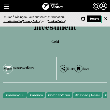
Search
Investment
Gold
เราใช้คุ้กกี้
เพื่อให้ทุกคนได้ประสบการณ์การใช้งานที่ดียิ่งขึ้น
+ ก
- ก
รับทราบ
Light
Dark
ฟังข่าว
อ่านเพิ่มเติมคลิก(Privacy Policy)
และ
(Cookie Policy)
Investment
Gold
กองบรรณาธิการ
Share
Save
#
ราคาทองวันนี้
#
ราคาทอง
#
ราคาทองคำวันนี้
#
ราคาทองรูปพรรณ
#
รา