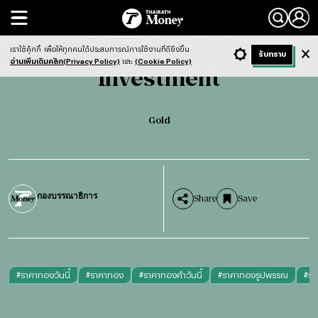
Search
Investment
Gold
เราใช้คุ้กกี้
เพื่อให้ทุกคนได้ประสบการณ์การใช้งานที่ดียิ่งขึ้น
+ ก
- ก
รับทราบ
Light
Dark
ฟังข่าว
อ่านเพิ่มเติมคลิก(Privacy Policy)
และ
(Cookie Policy)
Investment
Gold
กองบรรณาธิการ
Share
Save
#
ราคาทองวันนี้
#
ราคาทอง
#
ราคาทองคำวันนี้
#
ราคาทองรูปพรรณ
#
รา