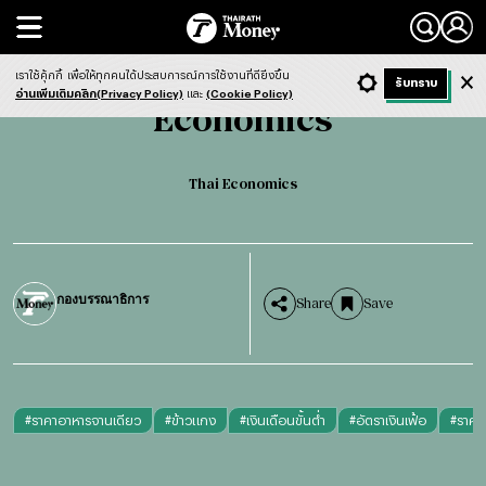
Search
Economics
Thai Economics
เราใช้คุ้กกี้
เพื่อให้ทุกคนได้ประสบการณ์การใช้งานที่ดียิ่งขึ้น
+ ก
- ก
รับทราบ
Light
Dark
ฟังข่าว
อ่านเพิ่มเติมคลิก(Privacy Policy)
และ
(Cookie Policy)
Economics
English version
Thai Economics
กองบรรณาธิการ
Share
Save
#
ราคาอาหารจานเดียว
#
ข้าวแกง
#
เงินเดือนขั้นต่ำ
#
อัตราเงินเฟ้อ
#
ราคา