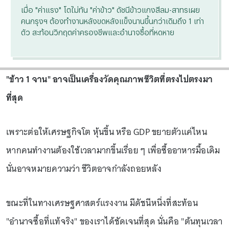
เมื่อ "ค่าแรง" โตไม่ทัน "ค่าข้าว" ดัชนีข้าวแกงสีลม-สาทรเผย
คนกรุงฯ ต้องทำงานหลังขดหลังแข็งนานขึ้นกว่าเดิมถึง 1 เท่า
ตัว สะท้อนวิกฤตค่าครองชีพและอำนาจซื้อที่หดหาย
"ข้าว 1 จาน" อาจเป็นเครื่องวัดคุณภาพชีวิตที่ตรงไปตรงมา
ที่สุด
เพราะต่อให้เศรษฐกิจโต หุ้นขึ้น หรือ GDP ขยายตัวแค่ไหน
หากคนทำงานต้องใช้เวลามากขึ้นเรื่อย ๆ เพื่อซื้ออาหารมื้อเดิม
นั่นอาจหมายความว่า ชีวิตอาจกำลังถอยหลัง
ขณะที่ในทางเศรษฐศาสตร์แรงงาน มีดัชนีหนึ่งที่สะท้อน
"อำนาจซื้อที่แท้จริง" ของเราได้ชัดเจนที่สุด นั่นคือ "ต้นทุนเวลา