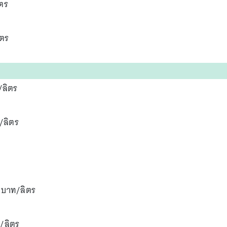
ิตร
ิตร
/ลิตร
/ลิตร
4 บาท/ลิตร
ท/ลิตร