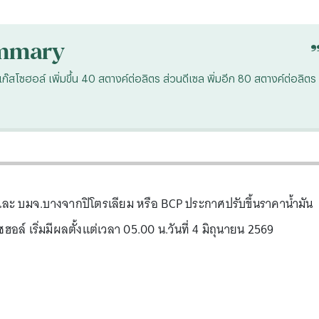
mmary
 แก๊สโซฮอล์ เพิ่มขึ้น 40 สตางค์ต่อลิตร ส่วนดีเซล พิ่มอีก 80 สตางค์ต่อลิตร
ั่น และ บมจ.บางจากปิโตรเลียม หรือ BCP ประกาศปรับขึ้นราคาน้ำมัน
ฮอล์ เริ่มมีผลตั้งแต่เวลา 05.00 น.วันที่ 4 มิถุนายน 2569