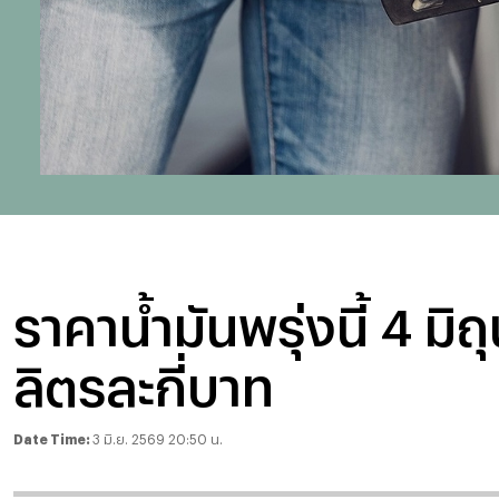
ราคาน้ำมันพรุ่งนี้ 4 ม
ลิตรละกี่บาท
Date Time:
3 มิ.ย. 2569 20:50 น.