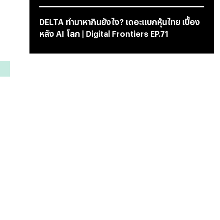
DELTA ทำมาหากินยังไง? เดอะแบกหุ้นไทย เบื้อง
หลัง AI โลก | Digital Frontiers EP.71