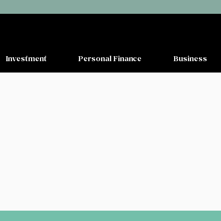
Investment
Personal Finance
Business