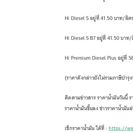
Hi Diesel S อยู่ที่ 41.50 บาท/ลิต
Hi Diesel S B7 อยู่ที่ 41.50 บาท/
Hi Premium Diesel Plus อยู่ที่
(ราคาดังกล่าวยังไม่รวมภาษีบำรุงท
ติดตามข่าวสาร ราคาน้ำมันวันนี้ ร
ราคาน้ำมันขึ้นลง ข่าวราคาน้ำมันล่าส
เช็กราคาน้ำมัน ได้ที่ :
https://w