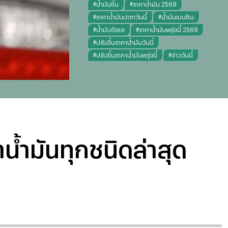
#
น้ำมันขึ้น
#
ราคาน้ำมัน 2569
#
ราคาน้ำมันปตทวันนี้
#
น้ำมันเบนซิน
#
น้ำมันดีเซล
#
ราคาน้ำมันพรุ่งนี้ 2569
#
ปรับขึ้นราคาน้ำมันวันนี้
#
ปรับขึ้นราคาน้ำมันพรุ่งนี้
#
ข่าววันนี้
น้ำมันทุกชนิดล่าสุด