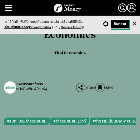
Search
Economics
Thai Economics
เราใช้คุ้กกี้
เพื่อให้ทุกคนได้ประสบการณ์การใช้งานที่ดียิ่งขึ้น
+ ก
- ก
รับทราบ
Light
Dark
ฟังข่าว
อ่านเพิ่มเติมคลิก(Privacy Policy)
และ
(Cookie Policy)
Economics
Thai Economics
กองบรรณาธิการ
Share
Save
หนังสือพิมพ์ไทยรัฐ
#
ธปท. ปรับค่าธรรมเนียม
#
ค่าธรรมเนียมแบงก์
#
ค่าธรรมเนียมฝาก-ถอนเงิน