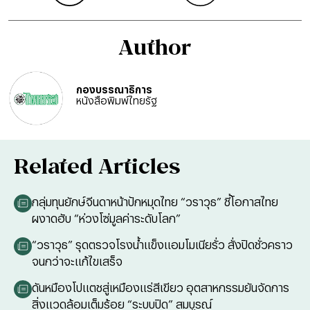
Author
กองบรรณาธิการ
หนังสือพิมพ์ไทยรัฐ
Related Articles
กลุ่มทุนยักษ์จีนดาหน้าปักหมุดไทย “วราวุธ” ชี้โอกาสไทย
ผงาดฮับ “ห่วงโซ่มูลค่าระดับโลก”
“วราวุธ” รุดตรวจโรงน้ำแข็งแอมโมเนียรั่ว สั่งปิดชั่วคราว
จนกว่าจะแก้ไขเสร็จ
ดันหมืองโปแตชสู่เหมืองแร่สีเขียว อุตสาหกรรมยันจัดการ
สิ่งแวดล้อมเต็มร้อย “ระบบปิด” สมบูรณ์