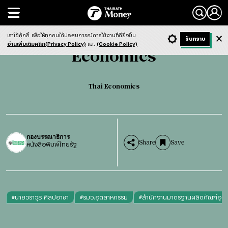
Search
Economics
Thai Economics
เราใช้คุ้กกี้
เพื่อให้ทุกคนได้ประสบการณ์การใช้งานที่ดียิ่งขึ้น
+ ก
- ก
รับทราบ
Light
Dark
ฟังข่าว
อ่านเพิ่มเติมคลิก(Privacy Policy)
และ
(Cookie Policy)
Economics
Thai Economics
กองบรรณาธิการ
Share
Save
หนังสือพิมพ์ไทยรัฐ
#
นายวราวุธ ศิลปอาชา
#
รมว.อุตสาหกรรม
#
สำนักงานมาตรฐานผลิตภัณฑ์อุต