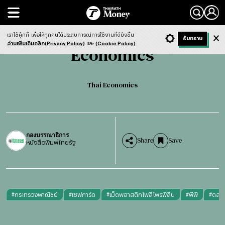
Search
Economics
Thai Economics
เราใช้คุ้กกี้
เพื่อให้ทุกคนได้ประสบการณ์การใช้งานที่ดียิ่งขึ้น
+ ก
- ก
รับทราบ
Light
Dark
ฟังข่าว
อ่านเพิ่มเติมคลิก(Privacy Policy)
และ
(Cookie Policy)
Economics
Thai Economics
กองบรรณาธิการ
Share
Save
หนังสือพิมพ์ไทยรัฐ
#
กระทรวงพาณิชย์
#
เซฟการ์ด
#
เม็ดพลาสติกโพลีโพรพิลีน
#
พีพี
#
ตลาด