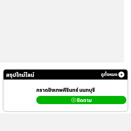
สรุปไทม์ไลน์
ดูทั้งหมด
กราดยิงเทพศิรินทร์ นนทบุรี
ติดตาม