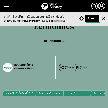
Search
Economics
Thai Economics
เราใช้คุ้กกี้
เพื่อให้ทุกคนได้ประสบการณ์การใช้งานที่ดียิ่งขึ้น
+ ก
- ก
รับทราบ
Light
Dark
ฟังข่าว
อ่านเพิ่มเติมคลิก(Privacy Policy)
และ
(Cookie Policy)
Economics
Thai Economics
กองบรรณาธิการ
Share
Save
หนังสือพิมพ์ไทยรัฐ
#
นายจิตติ ตั้งสิทธิ์ภักดี
#
สมาคมค้าทองคำ
#
ทองคำตลาดโลก
#
ราคาทองค