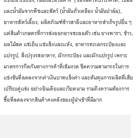
แช่เย็น แช่แข็ง, เนื้อและส่วนต่าง ๆ ของสัตว์ที่บริโภคได้, ไขมัน
และน้ำมันจากพืชและสัตว์ (น้ำมันถั่วเหลือง น้ำมันปาล์ม),
อาหารสัตว์เลี้ยง, ผลิตภัณฑ์ข้าวสาลีและอาหารสำเร็จรูปอื่น ๆ
แต่สินค้าเกษตรที่การส่งออกอาจชะลอตัว เช่น ยางพารา, ข้าว,
ผลไม้สด แช่เย็น แช่แข็งและแห้ง, อาหารทะเลกระป๋องและ
แปรรูป, สิ่งปรุงรสอาหาร, ผักกระป๋อง และผักแปรรูป เพราะ
มาตรการกีดกันทางการค้าที่เข้มงวด ขีดความสามารถในการ
แข่งขันที่ลดลงจากค่าเงินบาทแข็งค่า และต้นทุนการผลิตที่เสีย
เปรียบคู่แข่ง อย่างอินเดียและเวียดนาม รวมถึงความต้องการ
ซื้อที่ลดลงจากสินค้าคงคลังของผู้นำเข้าที่มีมาก