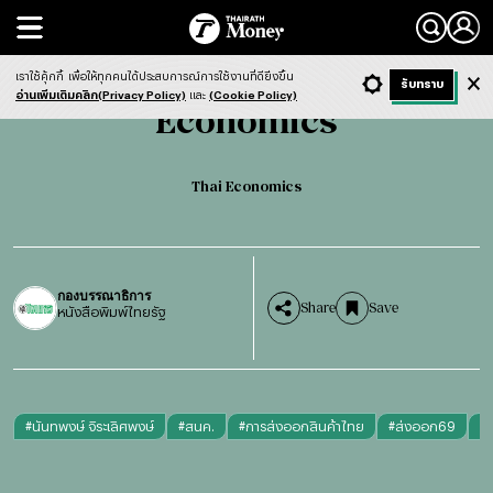
Search
Economics
Thai Economics
เราใช้คุ้กกี้
เพื่อให้ทุกคนได้ประสบการณ์การใช้งานที่ดียิ่งขึ้น
+ ก
- ก
รับทราบ
Light
Dark
ฟังข่าว
อ่านเพิ่มเติมคลิก(Privacy Policy)
และ
(Cookie Policy)
Economics
Thai Economics
กองบรรณาธิการ
Share
Save
หนังสือพิมพ์ไทยรัฐ
#
นันทพงษ์ จิระเลิศพงษ์
#
สนค.
#
การส่งออกสินค้าไทย
#
ส่งออก69
#
ก