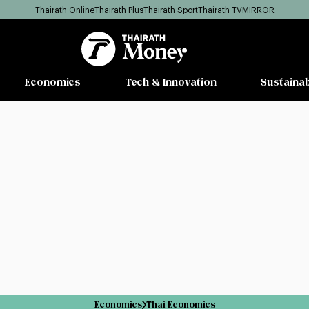
Thairath Online
Thairath Plus
Thairath Sport
Thairath TV
MIRROR
Economics
Tech & Innovation
Sustainab
Economics
Thai Economics