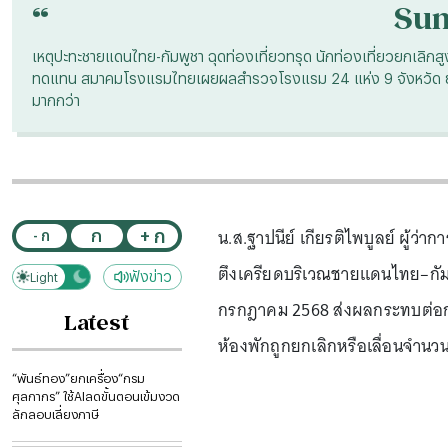
“
Su
เหตุปะทะชายแดนไทย-กัมพูชา ฉุดท่องเที่ยวทรุด นักท่องเที่ยวยกเลิกสูง
ทดแทน สมาคมโรงแรมไทยเผยผลสำรวจโรงแรม 24 แห่ง 9 จังหวัด ยอด
มากกว่า
น.ส.ฐาปนีย์ เกียรติไพบูลย์ ผู้ว
+ ก
ก
- ก
ตึงเครียดบริเวณชายแดนไทย–กัมพูช
ฟังข่าว
Light
Dark
กรกฎาคม 2568 ส่งผลกระทบต่อการ
Latest
ห้องพักถูกยกเลิกหรือเลื่อนจำน
“พันธ์ทอง”ยกเครื่อง“กรม
ศุลกากร” ใช้AIลดขั้นตอนเข้มงวด
ลักลอบเลี่ยงภาษี