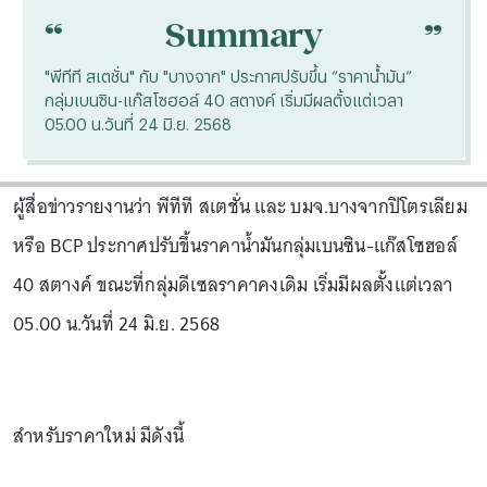
“
“
Summary
"พีทีที สเตชั่น" กับ "บางจาก" ประกาศปรับขึ้น “ราคาน้ำมัน”
กลุ่มเบนซิน-แก๊สโซฮอล์ 40 สตางค์ เริ่มมีผลตั้งแต่เวลา
05.00 น.วันที่ 24 มิ.ย. 2568
ผู้สื่อข่าวรายงานว่า พีทีที สเตชั่น และ บมจ.บางจากปิโตรเลียม
หรือ BCP ประกาศปรับขึ้นราคาน้ำมันกลุ่มเบนซิน-แก๊สโซฮอล์
40 สตางค์ ขณะที่กลุ่มดีเซลราคาคงเดิม เริ่มมีผลตั้งแต่เวลา
05.00 น.วันที่ 24 มิ.ย. 2568
สำหรับราคาใหม่ มีดังนี้