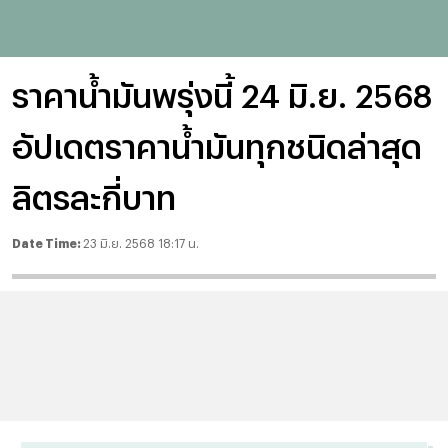
ราคาน้ำมันพรุ่งนี้ 24 มิ.ย. 2568
อัปเดตราคาน้ำมันทุกชนิดล่าสุด
ลิตรละกี่บาท
Date Time:
23 มิ.ย. 2568 18:17 น.