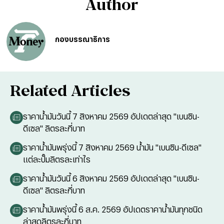
Author
กองบรรณาธิการ
Related Articles
ราคาน้ำมันวันนี้ 7 สิงหาคม 2569 อัปเดตล่าสุด "เบนซิน-
ดีเซล" ลิตรละกี่บาท
ราคาน้ำมันพรุ่งนี้ 7 สิงหาคม 2569 น้ำมัน "เบนซิน-ดีเซล"
แต่ละปั๊มลิตรละเท่าไร
ราคาน้ำมันวันนี้ 6 สิงหาคม 2569 อัปเดตล่าสุด "เบนซิน-
ดีเซล" ลิตรละกี่บาท
ราคาน้ำมันพรุ่งนี้ 6 ส.ค. 2569 อัปเดตราคาน้ำมันทุกชนิด
ล่าสุดลิตรละกี่บาท