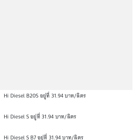
Hi Diesel B20S อยู่ที่ 31.94 บาท/ลิตร
Hi Diesel S อยู่ที่ 31.94 บาท/ลิตร
Hi Diesel S B7 อยู่ที่ 31.94 บาท/ลิตร