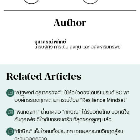
Author
อุมาภรณ์ พิทักษ์
เศรษฐกิจ การเงิน ลงทุน และ อสังหาริมทรัพย์
Related Articles
"ณัฐพงศ์ คุณากรวงศ์" ใช้หัวใจดวงเดิมรีแบรนด์ SC พา
องค์กรรอดทุกสถานการณ์ด้วย “Resilience Mindset”
“พินทองทา” น้ำตาคลอ “ทักษิณ” ได้รับอภัยโทษ บอกดีใจ
กับคุณพ่อ ดีใจกับครอบครัว ที่สุดของลูกๆ แล้ว
"ทักษิณ" เห็นใจคนทั้งประเทศ เจอผลกระทบวิกฤตสู้รบ
ตะวันออกกลาง