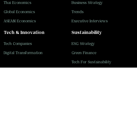
Thai Economics
Business Strategy
Global Economics
Trends
ASEAN Economics
Executive Interviews
Tech & Innovation
Sustainability
Tech Companies
ESG Strategy
Digital Transformation
Green Finance
Tech For Sustainability
Experts Pool
Videos
Columnist
PR News
Follow us
Thairath Online
Facebook
Thairath Plus
Twitter
Thairath Sport