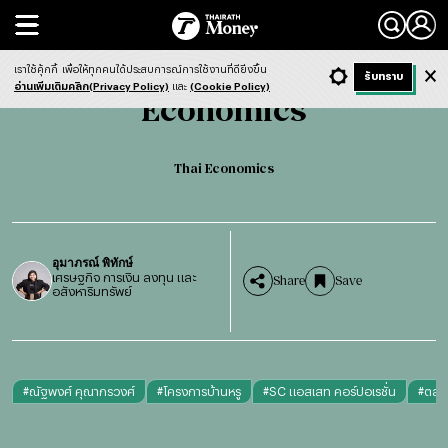
Search
Economics
Thai Economics
เราใช้คุ้กกี้
เพื่อให้ทุกคนได้ประสบการณ์การใช้งานที่ดียิ่งขึ้น
+ ก
- ก
รับทราบ
Light
Dark
ฟังข่าว
อ่านเพิ่มเติมคลิก(Privacy Policy)
และ
(Cookie Policy)
Economics
Thai Economics
อุมาภรณ์ พิทักษ์
เศรษฐกิจ การเงิน ลงทุน และ
Share
Save
อสังหาริมทรัพย์
#
ณัฐพงศ์ คุณากรวงศ์
#
โครงการบ้านหรู
#
SC แอสเสท คอร์ปอเรชั่น
#
ตลาด