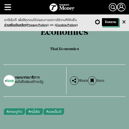
Search
Economics
Thai Economics
เราใช้คุ้กกี้
เพื่อให้ทุกคนได้ประสบการณ์การใช้งานที่ดียิ่งขึ้น
+ ก
- ก
รับทราบ
Light
Dark
ฟังข่าว
อ่านเพิ่มเติมคลิก(Privacy Policy)
และ
(Cookie Policy)
Economics
Thai Economics
กองบรรณาธิการ
Share
Save
หนังสือพิมพ์ไทยรัฐ
#
เศรษฐกิจ
#
หนี้เสีย
#
เอสเอ็มอี