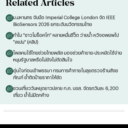
Related Articles
ม.มหานคร จับมือ Imperial College London จัด IEEE
BioSensors 2026 ยกระดับนวัตกรรมไทย
ทำไม "ชาวโมร็อคโก" หลายหมื่นชีวิิต ว่ายน้ำ หวังอพยพไป
"สเปน" (คลิป)
โพลคนใช้ไทยช่วยไทยพลัส มองช่วยค้าขาย-ประหยัดใช้จ่าย
หนุนรัฐบาลหรือไม่ยังไม่ตัดสินใจ
อุ่นใจก่อนเข้าพรรษา กรมการค้าภายในลุยตรวจร้านสังฆ
ภัณฑ์ ย้ำติดป้ายราคาให้ชัด
ชวนเที่ยววันหยุดยาวปลาย ก.ค. บขส. จัดรถวันละ 6,200
เที่ยว ย้ำไม่มีตกค้าง