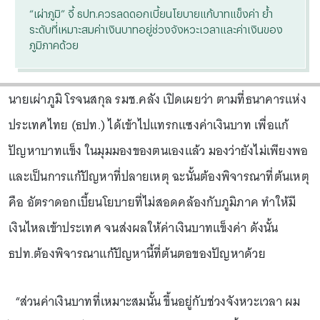
“เผ่าภูมิ” จี้ ธปท.ควรลดดอกเบี้ยนโยบายแก้บาทแข็งค่า ย้ำ
ระดับที่เหมาะสมค่าเงินบาทอยู่ช่วงจังหวะเวลาและค่าเงินของ
ภูมิภาคด้วย
นายเผ่าภูมิ โรจนสกุล รมช.คลัง เปิดเผยว่า ตามที่ธนาคารแห่ง
ประเทศไทย (ธปท.) ได้เข้าไปแทรกแซงค่าเงินบาท เพื่อแก้
ปัญหาบาทแข็ง ในมุมมองของตนเองแล้ว มองว่ายังไม่เพียงพอ
และเป็นการแก้ปัญหาที่ปลายเหตุ ฉะนั้นต้องพิจารณาที่ต้นเหตุ
คือ อัตราดอกเบี้ยนโยบายที่ไม่สอดคล้องกับภูมิภาค ทำให้มี
เงินไหลเข้าประเทศ จนส่งผลให้ค่าเงินบาทแข็งค่า ดังนั้น
ธปท.ต้องพิจารณาแก้ปัญหานี้ที่ต้นตอของปัญหาด้วย
“ส่วนค่าเงินบาทที่เหมาะสมนั้น ขึ้นอยู่กับช่วงจังหวะเวลา ผม