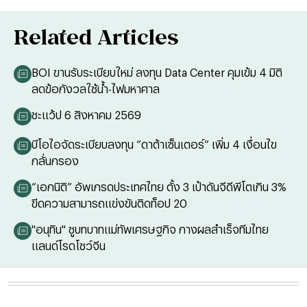
Related Articles
BOI ขานรับระเบียบใหม่ ลงทุน Data Center คุมเข้ม 4 มิติ
ลดข้อกังวลใช้น้ำ-ไฟมหาศาล
ชะแว้ป 6 สิงหาคม 2569
บีโอไอจัดระเบียบลงทุน “ดาต้าเซ็นเตอร์” เพิ่ม 4 เงื่อนไข
กลั่นกรอง
“เอกนิติ” อัพเกรดประเทศไทย ตั้ง 3 เป้าดันจีดีพีโตเกิน 3%
ขีดความสามารถแข่งขันติดท็อป 20
"อนุทิน" ชูบทบาทแม่ทัพเศรษฐกิจ กางผลสำเร็จทีมไทย
แลนด์โรดโชว์จีน