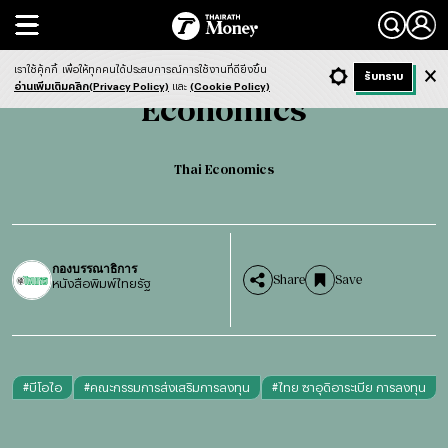
Search
Economics
Thai Economics
เราใช้คุ้กกี้
เพื่อให้ทุกคนได้ประสบการณ์การใช้งานที่ดียิ่งขึ้น
+ ก
- ก
รับทราบ
Light
Dark
ฟังข่าว
อ่านเพิ่มเติมคลิก(Privacy Policy)
และ
(Cookie Policy)
Economics
Thai Economics
กองบรรณาธิการ
Share
Save
หนังสือพิมพ์ไทยรัฐ
#
บีโอไอ
#
คณะกรรมการส่งเสริมการลงทุน
#
ไทย ซาอุดิอาระเบีย การลงทุน