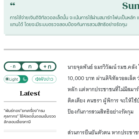
“
Su
การใช้จ่ายเงินดิจิทัลวอลเล็ตนั้น จะเน้นการใช้ผ่านสมาร์ทโฟนเป็นหลัก
แทนได้ โดยจะมีระบบตรวจสอบป้องกันการสวมสิทธิอย่างรัดกุม
นายจุลพันธ์ อมรวิวัฒน์ รมช.คล
+ ก
ก
- ก
10,000 บาท ผ่านดิจิทัลวอลเล็ต ว่
ฟังข่าว
Light
Dark
หลัก แต่หากประชาชนที่ไม่มีสมาร
Latest
ติดเตียง คนชรา ผู้พิการ จะให้
ป้องกันการสวมสิทธิอย่างรัดกุม
“พันธ์ทอง”ยกเครื่อง“กรม
ศุลกากร” ใช้AIลดขั้นตอนเข้มงวด
ลักลอบเลี่ยงภาษี
ส่วนการยืนยันตัวตน หากประชาชนท