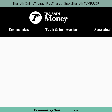
Thairath Online
Thairath Plus
Thairath Sport
Thairath TV
MIRROR
Economics
Tech & Innovation
Sustainab
Economics
Thai Economics