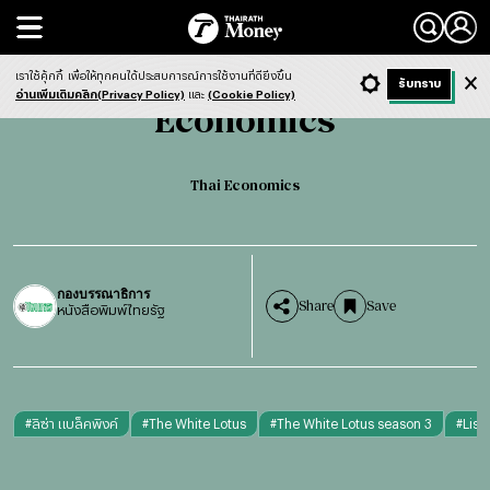
Search
Economics
Thai Economics
เราใช้คุ้กกี้
เพื่อให้ทุกคนได้ประสบการณ์การใช้งานที่ดียิ่งขึ้น
+ ก
- ก
รับทราบ
Light
Dark
ฟังข่าว
อ่านเพิ่มเติมคลิก(Privacy Policy)
และ
(Cookie Policy)
Economics
Thai Economics
กองบรรณาธิการ
Share
Save
หนังสือพิมพ์ไทยรัฐ
#
ลิซ่า แบล็คพิงค์
#
The White Lotus
#
The White Lotus season 3
#
Lis