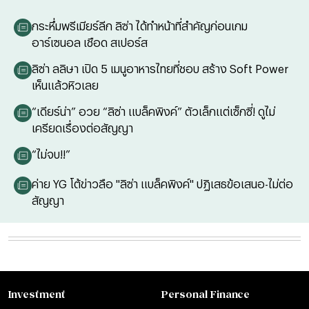
กระหึ่มพรีเมียร์ลีก ลิซ่า ได้ทำหน้าที่สำคัญก่อนเกม
อาร์เซนอล เชือด สเปอร์ส
ลิซ่า ลลิษา เปิด 5 เมนูอาหารไทยที่ชอบ สร้าง Soft Power
เห็นแล้วหิวเลย
“เดียร์น่า” อวย “ลิซ่า แบล็คพิงค์” ตัวเล็กแต่เซ็กซี่! ดูไม่
เครียดเรื่องต่อสัญญา
“ไม่จบ!!”
ค่าย YG โต้ข่าวลือ "ลิซ่า แบล็คพิงค์" ปฏิเสธข้อเสนอ-ไม่ต่อ
สัญญา
Investment
Personal Finance