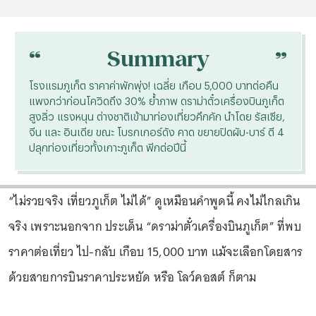
“
“
Summary
โรงแรมภูเก็ต ราคาค่าพักพุ่ง! เฉลี่ย เกือบ 5,000 บาทต่อคืน
แพงกว่าก่อนโควิดถึง 30% ย้ำภาพ ดราม่าตั๋วเครื่องบินภูเก็ต
สูงลิ่ว แรงหนุน ต่างชาติเข้ามาท่องเที่ยวคึกคัก นำโดย รัสเซีย,
จีน และ อินเดีย ขณะ โบรกเกอร์ดัง คาด ขยายปิดผับ-บาร์ ตี 4
ปลุกท่องเที่ยวทั้งเกาะภูเก็ต พีกต่อปีนี้
“ไม่รวยจริง เที่ยวภูเก็ต ไม่ได้” ดูเหมือนคำพูดนี้ คงไม่ไกลเกิน
จริง เพราะนอกจาก ประเด็น “ดราม่าตั๋วเครื่องบินภูเก็ต” ที่พบ
ราคาต่อเที่ยว ไป-กลับ เกือบ 15,000 บาท แม้จะเลือกโดยสาร
ด้วยสายการบินราคาประหยัด หรือ โลว์คอสต์ ก็ตาม