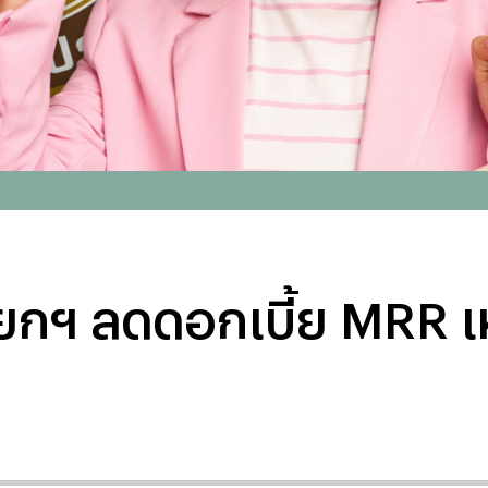
ยกฯ ลดดอกเบี้ย MRR เ