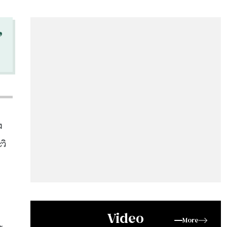
“
ง
วิ
Video
More