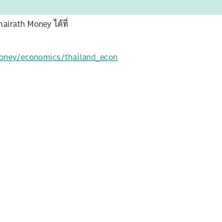
airath Money ได้ที่
money/economics/thailand_econ