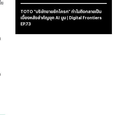
้ย
TOTO "บริษัทขายชักโครก" ทำไมถึงกลายเป็น
เบื้องหลังสำคัญยุค AI บูม | Digital Frontiers
EP.73
บ
า