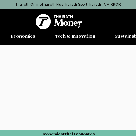
Thairath Online
Thairath Plus
Thairath Sport
Thairath TV
MIRROR
Economics
Tech & Innovation
Sustainab
Economics
Thai Economics