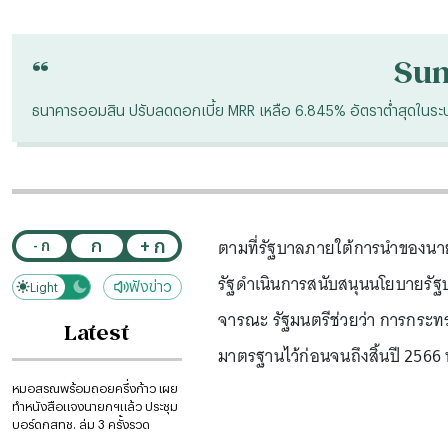
“
Su
ธนาคารออมสิน ปรับลดดอกเบี้ย MRR เหลือ 6.845% อัตราต่ำสุดในระ
ตามที่รัฐบาลภายใต้การนำของนา
+ ก
ก
- ก
รัฐดำเนินการสนับสนุนนโยบายรั
ฟังข่าว
Light
Dark
จารณะ รัฐมนตรีช่วยว่า การกระท
Latest
มาตรฐานไว้ก่อนจนถึงสิ้นปี 2566 น
หมอสรณพร้อมถอยครึ่งก้าว เผย
ทำหนังสือแจงนายกฯแล้ว ประชุม
บอร์ดกสทช. ล่ม 3 ครั้งรวด