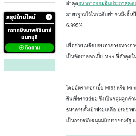
ล่าสุด
ธนาคารออมสินประกาศลดอัตร
มาตรฐานไว้ในระดับต่ำ จนถึงสิ้น
สรุปไทม์ไลน์
6.995%
กราดยิงเทพศิรินทร์
นนทบุรี
เพื่อช่วยเหลือบรรเทาภาระทางการ
ติดตาม
เป็นอัตราดอกเบี้ย MRR ที่ต่ำสุ
โดยอัตราดอกเบี้ย MRR หรือ Minimu
สินเชื่อรายย่อย ซึ่งเป็นกลุ่มลู
ธนาคารตั้งเป้าช่วยเหลือ ประชาช
เป็นการสนับสนุนนโยบายของรัฐ 