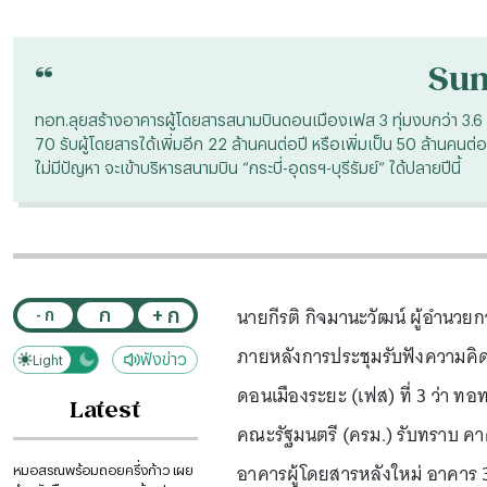
“
Su
ทอท.ลุยสร้างอาคารผู้โดยสารสนามบินดอนเมืองเฟส 3 ทุ่มงบกว่า 3.6 หมื
70 รับผู้โดยสารได้เพิ่มอีก 22 ล้านคนต่อปี หรือเพิ่มเป็น 50 ล้านคน
ไม่มีปัญหา จะเข้าบริหารสนามบิน “กระบี่-อุดรฯ-บุรีรัมย์” ได้ปลายปีนี้
นายกีรติ กิจมานะวัฒน์ ผู้อำนวย
+ ก
ก
- ก
ภายหลังการประชุมรับฟังความคิ
ฟังข่าว
Light
Dark
ดอนเมืองระยะ (เฟส) ที่ 3 ว่า 
Latest
คณะรัฐมนตรี (ครม.) รับทราบ คาด
อาคารผู้โดยสารหลังใหม่ อาคาร 3 
หมอสรณพร้อมถอยครึ่งก้าว เผย