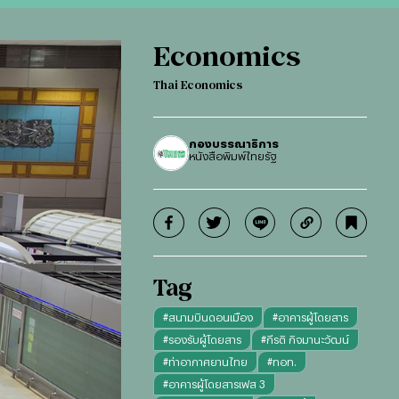
Economics
Thai Economics
กองบรรณาธิการ
หนังสือพิมพ์ไทยรัฐ
Tag
#
สนามบินดอนเมือง
#
อาคารผู้โดยสาร
#
รองรับผู้โดยสาร
#
กีรติ กิจมานะวัฒน์
#
ท่าอากาศยานไทย
#
ทอท.
#
อาคารผู้โดยสารเฟส 3