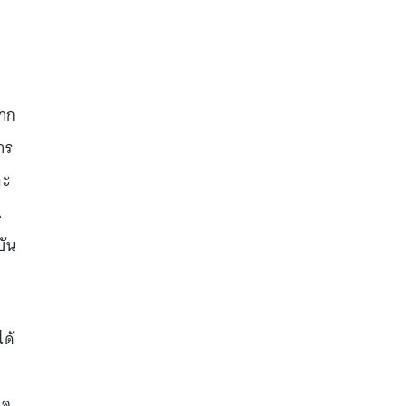
จาก
าร
จะ
น
บัน
ได้
สล