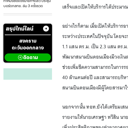
ทำหนังสือแจงนายกฯแล้ว ประชุม
เสร็จและเปิดให้บริการได้ประมาณ
บอร์ดกสทช. ล่ม 3 ครั้งรวด
อย่างไรก็ตาม เมื่อเปิดให้บริการ
สรุปไทม์ไลน์
ระหว่างประเทศในปัจจุบัน โดยจะรว
สงคราม
1.1 แสน ตร.ม. เป็น 2.3 แสน ตร.ม
ตะวันออกกลาง
พัฒนาสนามบินดอนเมืองมีวงเงินล
ติดตาม
ช่วยเพิ่มขีดความสามารถในการรอง
40 ล้านคนต่อปี และสามารถบริหารจ
สนามบินดอนเมืองมีผู้โดยสารมาใ
นอกจากนั้น ทอท.ยังได้เตรียมเสนอ
รายงานให้นายเศรษฐา ทวีสิน นาย
เพิ่มประสิทธิภาพของท่าอากาศยา