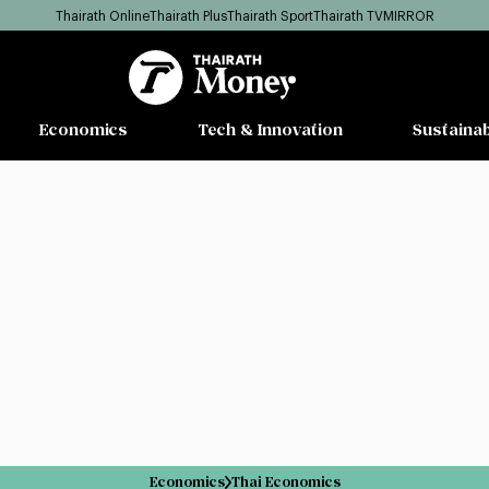
Thairath Online
Thairath Plus
Thairath Sport
Thairath TV
MIRROR
Economics
Tech & Innovation
Sustainab
Economics
Thai Economics