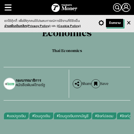
Search
Economics
Thai Economics
เราใช้คุ้กกี้
เพื่อให้ทุกคนได้ประสบการณ์การใช้งานที่ดียิ่งขึ้น
+ ก
- ก
รับทราบ
Light
Dark
ฟังข่าว
อ่านเพิ่มเติมคลิก(Privacy Policy)
และ
(Cookie Policy)
Economics
Thai Economics
กองบรรณาธิการ
Share
Save
หนังสือพิมพ์ไทยรัฐ
#
แอปดูดเงิน
#
โดนดูดเงิน
#
โดนดูดเงินจากบัญชี
#
ลิงก์ปลอม
#
ลิงก์ดูด