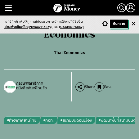
Search
Economics
Thai Economics
เราใช้คุ้กกี้
เพื่อให้ทุกคนได้ประสบการณ์การใช้งานที่ดียิ่งขึ้น
+ ก
- ก
รับทราบ
Light
Dark
ฟังข่าว
อ่านเพิ่มเติมคลิก(Privacy Policy)
และ
(Cookie Policy)
Economics
Thai Economics
กองบรรณาธิการ
Share
Save
หนังสือพิมพ์ไทยรัฐ
#
ท่าอากาศยานไทย
#
ทอท.
#
สนามบินดอนเมือง
#
พัฒนาพื้นที่สนามบินดอ