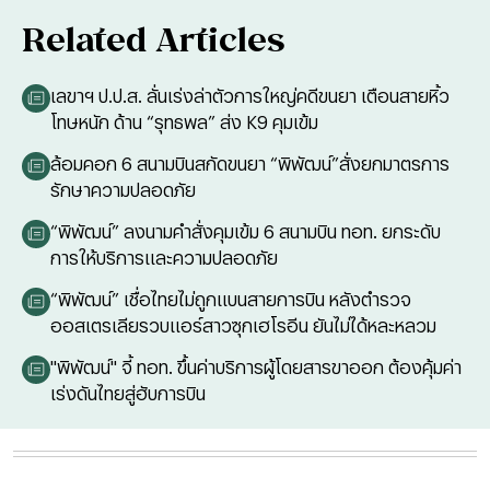
Related Articles
เลขาฯ ป.ป.ส. ลั่นเร่งล่าตัวการใหญ่คดีขนยา เตือนสายหิ้ว
โทษหนัก ด้าน “รุทธพล” ส่ง K9 คุมเข้ม
ล้อมคอก 6 สนามบินสกัดขนยา “พิพัฒน์”สั่งยกมาตรการ
รักษาความปลอดภัย
“พิพัฒน์” ลงนามคำสั่งคุมเข้ม 6 สนามบิน ทอท. ยกระดับ
การให้บริการและความปลอดภัย
“พิพัฒน์” เชื่อไทยไม่ถูกแบนสายการบิน หลังตำรวจ
ออสเตรเลียรวบแอร์สาวซุกเฮโรอีน ยันไม่ได้หละหลวม
"พิพัฒน์" จี้ ทอท. ขึ้นค่าบริการผู้โดยสารขาออก ต้องคุ้มค่า
เร่งดันไทยสู่ฮับการบิน