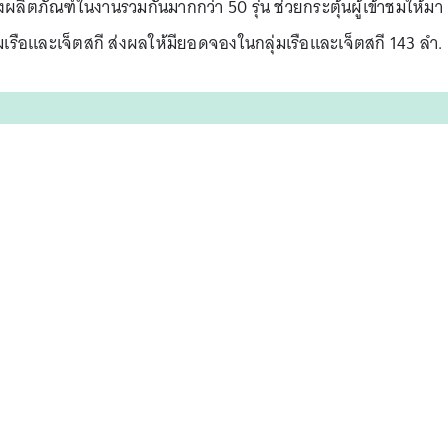
ตภัณฑ์ในงานรวมกันมากกว่า 50 รุ่น ช่วยกระตุ้นผู้เข้าชมให้มา
รือและเจ็ตสกี ส่งผลให้มียอดจองในกลุ่มเรือและเจ็ตสกี 143 ลำ.