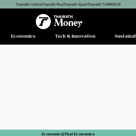
Thairath Online
Thairath Plus
Thairath Sport
Thairath TV
MIRROR
Economics
Tech & Innovation
Sustainab
Economics
Thai Economics