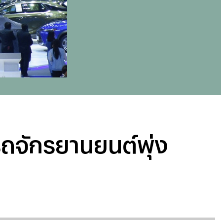
รถจักรยานยนต์พุ่ง