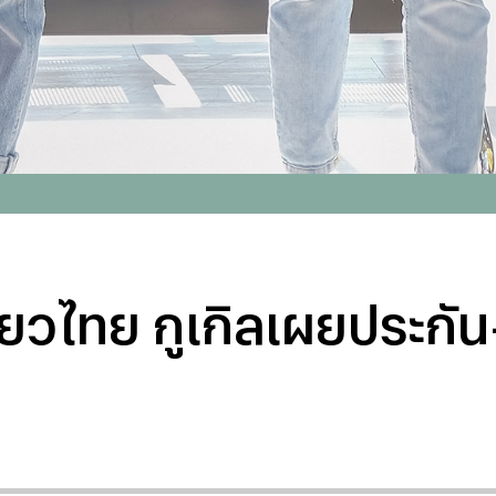
ี่ยวไทย กูเกิลเผยประก