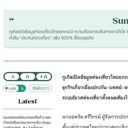
“
Su
กูเกิลเปิดข้อมูลท่องเที่ยวไทยยกกระบิ ความต้องการเดินทางขาเข้าโต
คำค้น “ประกันท่องเที่ยว” เพิ่ม 900% ชี้ช่องธุรกิจ
กูเกิลเปิดข้อมูลท่องเที่ยวไทย
+ ก
ก
- ก
ธุรกิจเกี่ยวเนื่องประกัน–แพทย์–อ
ฟังข่าว
Light
Dark
ระบบนิเวศท่องเที่ยวทั้งหมดต้องใ
Latest
นางเอพริล ศรีวิกรม์ ผู้จัดการปร
หมอสรณพร้อมถอยครึ่งก้าว เผย
ทำหนังสือแจงนายกฯแล้ว ประชุม
ตั้งแต่ประเทศไทยประกาศยกเลิกข้อ
บอร์ดกสทช. ล่ม 3 ครั้งรวด