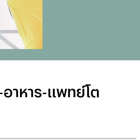
ัน-อาหาร-แพทย์โต