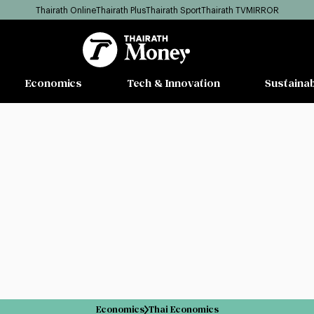
Thairath Online
Thairath Plus
Thairath Sport
Thairath TV
MIRROR
Economics
Tech & Innovation
Sustainab
Economics
Thai Economics