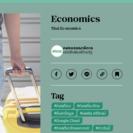
Economics
Thai Economics
กองบรรณาธิการ
หนังสือพิมพ์ไทยรัฐ
Tag
#
ท่องเที่ยว
#
ท่องเที่ยวไทย
#
ค้นหาข้อมูล
#
เอพริล ศรีวิกรม์
#
Google Cloud
#
ท่องเที่ยวไทยยกกระบิ
#
ข่าววันนี้