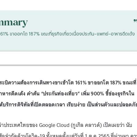
mmary
 161% ขาออกโต 187% ขณะที่ธุรกิจเกี่ยวเนื่องประกัน–แพทย์–อาหารดีดเด้ง
ยกกระบิความต้องการเดินทางขาเข้าโต 161% ขาออกโต 187% ขณะที่
าหารดีดเด้ง คำค้น “ประกันท่องเที่ยว” เพิ่ม 900% ชี้ช่องธุรกิจใน
ห้บริการดิจิทัลที่เปิดตลอดเวลา เรียบง่าย เป็นส่วนตัวและปลอดภั
ะจำประเทศไทยของ Google Cloud (กูเกิล คลาวด์) เปิดเผยว่า นับ
จำกัดด้านโควิด-19 ทั้งหมดตั้งแต่วันที่ 1 ต.ค.2565 ที่ผ่านมา ค