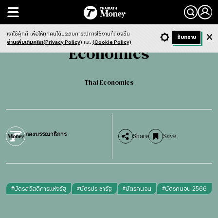
Search
Economics
Thai Economics
เราใช้คุ้กกี้
เพื่อให้ทุกคนได้ประสบการณ์การใช้งานที่ดียิ่งขึ้น
+ ก
- ก
รับทราบ
Light
Dark
ฟังข่าว
อ่านเพิ่มเติมคลิก(Privacy Policy)
และ
(Cookie Policy)
Economics
Thai Economics
กองบรรณาธิการ
Share
Save
#
บัตรสวัสดิการแห่งรัฐ
#
บัตรประชารัฐ
#
บัตรคนจน
#
บัตรคนจน 2566