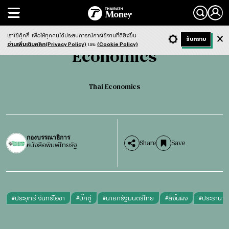
Search
Economics
Thai Economics
เราใช้คุ้กกี้
เพื่อให้ทุกคนได้ประสบการณ์การใช้งานที่ดียิ่งขึ้น
+ ก
- ก
รับทราบ
Light
Dark
ฟังข่าว
อ่านเพิ่มเติมคลิก(Privacy Policy)
และ
(Cookie Policy)
Economics
Thai Economics
กองบรรณาธิการ
Share
Save
หนังสือพิมพ์ไทยรัฐ
#
ประยุทธ์ จันทร์โอชา
#
บิ๊กตู่
#
นายกรัฐมนตรีไทย
#
สีจิ้นผิง
#
ประธานาธิ